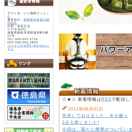
サイト名：いい端材どっとこ
む
運営会社：
徳島県木材買方協
同組合
代表：深見正治
〒770-8001
徳島県徳島市津田海岸町8番
27号
TEL:088-662-3714
FAX:088-662-3849
メールでのお問い合わせはこ
ちら
☆★☆ 新着情報は
RSS
で配信し
2011年06月01日
完売しておりました、犬小屋☆
2点入荷しました!
今回は、新たに煙突がついていま