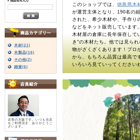
このショップでは、
徳島県木
が運営主体となり、190名の
された、希少木材や、手作り
などをネット販売しています
木材屋の倉庫に長年保存してい
き”の木材たち。他では見られ
木材(21)
物がざくざくあります！プロ
木製品(16)
から、もちろん品質は最高で
その他(2)
いろいろ見ていってください
雑貨(6)
店長の大阪です。いつも当店
をご利用頂き、ありがとうご
ざいます。