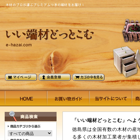
「いい端材どっとこむ」へよ
徳島県は全国有数の木材の産
る多くの木材加工業者が集積