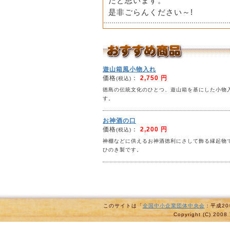
だと思います。
是非ごらんください～!
遊山箱風小物入れ
価格
：
2,750 円
(税込)
徳島の伝統文化のひとつ、遊山箱を基にした小物
す。
お神酒の口
価格
：
2,200 円
(税込)
神棚などに供えるお神酒徳利にさして飾る縁起物
ひのき製です。
このサイトは「
全国中小企業団体中央会
：平成2
Copyright (C) 2008