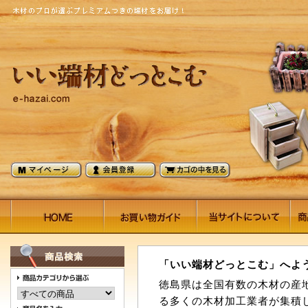
「いい端材どっとこむ」へよ
徳島県は全国有数の木材の産
る多くの木材加工業者が集積