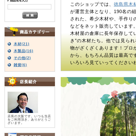
このショップでは、
徳島県木
が運営主体となり、190名の
された、希少木材や、手作り
などをネット販売しています
木材屋の倉庫に長年保存してい
き”の木材たち。他では見られ
木材(21)
物がざくざくあります！プロ
木製品(16)
から、もちろん品質は最高で
その他(2)
いろいろ見ていってください
雑貨(6)
店長の大阪です。いつも当店
をご利用頂き、ありがとうご
ざいます。