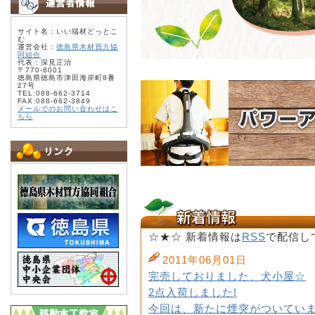
サイト名：いい端材どっとこ
む
運営会社：
徳島県木材買方協
同組合
代表：深見正治
〒770-8001
徳島県徳島市津田海岸町8番
27号
TEL:088-662-3714
FAX:088-662-3849
メールでのお問い合わせはこ
ちら
☆★☆ 新着情報は
RSS
で配信し
2011年06月01日
完売しておりました、犬小屋☆
2点入荷しました!
今回は、新たに煙突がついていま