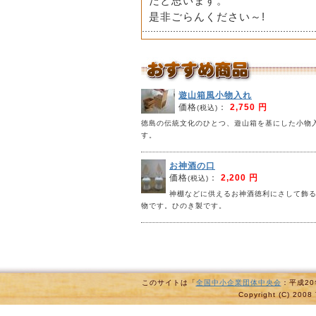
だと思います。
是非ごらんください～!
遊山箱風小物入れ
価格
：
2,750 円
(税込)
徳島の伝統文化のひとつ、遊山箱を基にした小物
す。
お神酒の口
価格
：
2,200 円
(税込)
神棚などに供えるお神酒徳利にさして飾
物です。ひのき製です。
このサイトは「
全国中小企業団体中央会
：平成2
Copyright (C) 2008