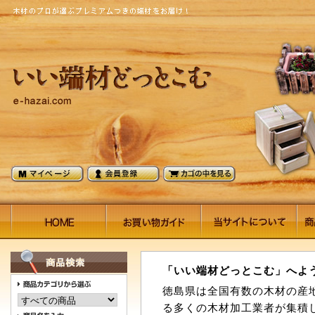
「いい端材どっとこむ」へよ
徳島県は全国有数の木材の産
る多くの木材加工業者が集積