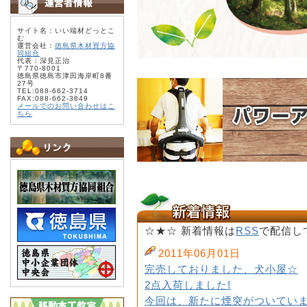
サイト名：いい端材どっとこ
む
運営会社：
徳島県木材買方協
同組合
代表：深見正治
〒770-8001
徳島県徳島市津田海岸町8番
27号
TEL:088-662-3714
FAX:088-662-3849
メールでのお問い合わせはこ
ちら
☆★☆ 新着情報は
RSS
で配信し
2011年06月01日
完売しておりました、犬小屋☆
2点入荷しました!
今回は、新たに煙突がついていま