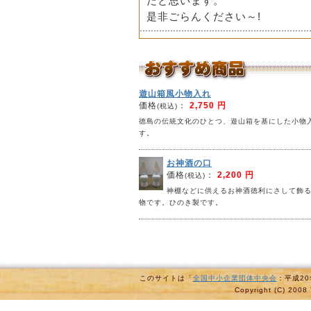
だと思います。
是非ごらんください～!
遊山箱風小物入れ
価格
：
2,750 円
(税込)
徳島の伝統文化のひとつ、遊山箱を基にした小物
す。
お神酒の口
価格
：
2,200 円
(税込)
神棚などに供えるお神酒徳利にさして飾
物です。ひのき製です。
このサイトは「
全国中小企業団体中央会
：平成2
Copyright (C) 2008