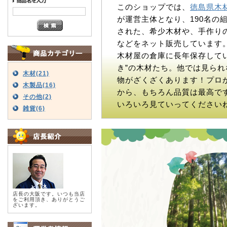
このショップでは、
徳島県木
が運営主体となり、190名の
された、希少木材や、手作り
などをネット販売しています
木材屋の倉庫に長年保存してい
き”の木材たち。他では見られ
木材(21)
物がざくざくあります！プロ
木製品(16)
から、もちろん品質は最高で
その他(2)
いろいろ見ていってください
雑貨(6)
店長の大阪です。いつも当店
をご利用頂き、ありがとうご
ざいます。