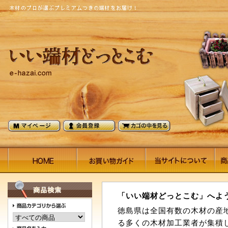
「いい端材どっとこむ」へよ
徳島県は全国有数の木材の産
る多くの木材加工業者が集積