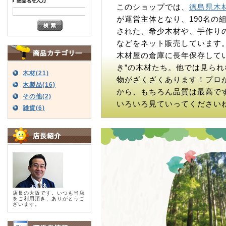
このショップでは、
徳島県木
が運営主体となり、190名の
された、希少木材や、手作り
などをネット販売しています
木材屋の倉庫に長年保存してい
き”の木材たち。他では見られ
木材(21)
物がざくざくあります！プロ
木製品(16)
から、もちろん品質は最高で
その他(2)
いろいろ見ていってください
雑貨(6)
店長の大阪です。いつも当店
をご利用頂き、ありがとうご
ざいます。