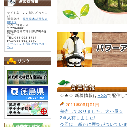
サイト名：いい端材どっとこ
む
運営会社：
徳島県木材買方協
同組合
代表：深見正治
〒770-8001
徳島県徳島市津田海岸町8番
27号
TEL:088-662-3714
FAX:088-662-3849
メールでのお問い合わせはこ
ちら
☆★☆ 新着情報は
RSS
で配信し
2011年06月01日
完売しておりました、犬小屋☆
2点入荷しました!
今回は、新たに煙突がついていま