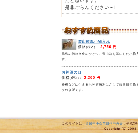
だと思います。
是非ごらんください～!
遊山箱風小物入れ
価格
：
2,750 円
(税込)
徳島の伝統文化のひとつ、遊山箱を基にした小物
す。
お神酒の口
価格
：
2,200 円
(税込)
神棚などに供えるお神酒徳利にさして飾る縁起物
ひのき製です。
このサイトは「
全国中小企業団体中央会
：平成2
Copyright (C) 2008