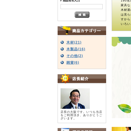
190
家具な
木材屋
は見ら
すから
いろい
木材(21)
木製品(16)
その他(2)
雑貨(6)
店長の大阪です。いつも当店
をご利用頂き、ありがとうご
ざいます。