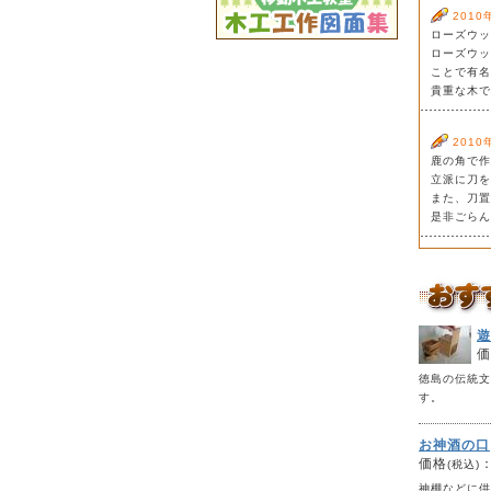
2010
ローズウッ
ローズウッ
ことで有名
貴重な木で
2010
鹿の角で作
立派に刀を
また、刀置
是非ごらん
遊
価
徳島の伝統文
す。
お神
価格
神棚