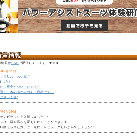
着情報は
RSS
で配信しています。★☆★
年06月01日
りました、犬小屋☆
ました!
たに煙突がついています^^
調で、木の温かみのある商品です。
ださいませ*
年06月29日
テレビラックを入荷しました～*
スは、幅や高さを変えられることができます。
い換えられた方、ご一緒にテレビラックもいかがでしょうか^^