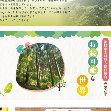
名の組合員から出品された、希少木材や、手作りの木製品、
どをネット販売しています。
の倉庫に長年保存している“取って置き”の木材たち。他で
れない掘り出し物がざくざくあります！プロが選ぶ木材で
、もちろん品質は最高です！
ろ見ていってくださいね。