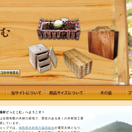
端材どっとこむ」へようこそ！
は全国有数の木材の産地で、歴史のある多くの木材加工業
積しています。
ョップでは、
徳島県木材買方協同組合
が運営主体となり、