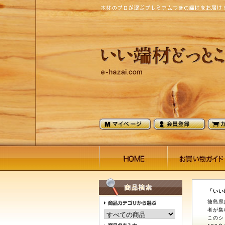
「いい
徳島県
者が集
このシ