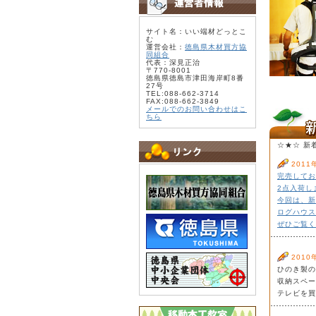
サイト名：いい端材どっとこ
む
運営会社：
徳島県木材買方協
同組合
代表：深見正治
〒770-8001
徳島県徳島市津田海岸町8番
27号
TEL:088-662-3714
FAX:088-662-3849
メールでのお問い合わせはこ
ちら
☆★☆ 新
2011
完売してお
2点入荷し
今回は、新
ログハウス
ぜひご覧く
2010
ひのき製の
収納スペー
テレビを買