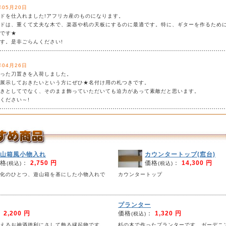
年05月20日
ドを仕入れました!アフリカ産のものになります。
ドは、重くて丈夫な木で、楽器や机の天板にするのに最適です。特に、ギターを作るため
です★
す。是非ごらんください!
年04月26日
った刀置きを入荷しました。
展示しておきたいという方にぜひ★名付け用の札つきです。
きとしてでなく、そのまま飾っていただいても迫力があって素敵だと思います。
ください～!
山箱風小物入れ
カウンタートップ(窓台)
格
：
2,750 円
価格
：
14,300 円
(税込)
(税込)
化のひとつ、遊山箱を基にした小物入れで
カウンタートップ
酒の口
プランター
：
2,200 円
価格
：
1,320 円
(税込)
(税込)
などに供えるお神酒徳利にさして飾る縁起
杉の木で作ったプランターです。ガーデニ