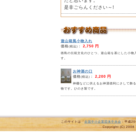
だと思います。
是非ごらんください～!
遊山箱風小物入れ
価格
：
2,750 円
(税込)
徳島の伝統文化のひとつ、遊山箱を基にした小物
す。
お神酒の口
価格
：
2,200 円
(税込)
神棚などに供えるお神酒徳利にさして飾
物です。ひのき製です。
このサイトは「
全国中小企業団体中央会
：平成2
Copyright (C) 2008