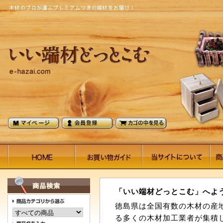
「いい端材どっとこむ」へよ
徳島県は全国有数の木材の産
る多くの木材加工業者が集積