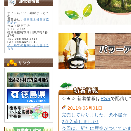
サイト名：いい端材どっとこ
む
運営会社：
徳島県木材買方協
同組合
代表：深見正治
〒770-8001
徳島県徳島市津田海岸町8番
27号
TEL:088-662-3714
FAX:088-662-3849
メールでのお問い合わせはこ
ちら
☆★☆ 新着情報は
RSS
で配信し
2011年06月01日
完売しておりました、犬小屋☆
2点入荷しました!
今回は、新たに煙突がついていま