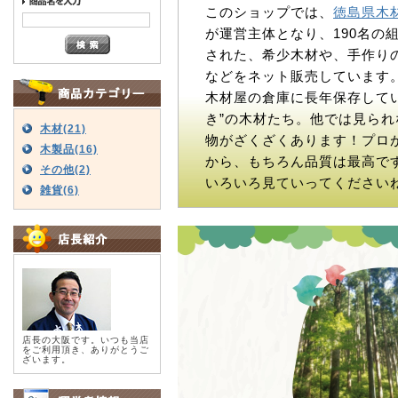
このショップでは、
徳島県木
が運営主体となり、190名の
された、希少木材や、手作り
などをネット販売しています
木材屋の倉庫に長年保存してい
き”の木材たち。他では見られ
木材(21)
物がざくざくあります！プロ
木製品(16)
から、もちろん品質は最高で
その他(2)
いろいろ見ていってください
雑貨(6)
店長の大阪です。いつも当店
をご利用頂き、ありがとうご
ざいます。