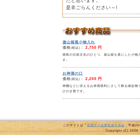
だと思います。
是非ごらんください～!
遊山箱風小物入れ
価格
：
2,750 円
(税込)
徳島の伝統文化のひとつ、遊山箱を基にした小物
す。
お神酒の口
価格
：
2,200 円
(税込)
神棚などに供えるお神酒徳利にさして飾る縁起物
ひのき製です。
このサイトは「
全国中小企業団体中央会
：平成2
Copyright (C) 2008