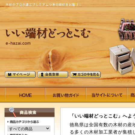
「いい端材どっとこむ」へよ
徳島県は全国有数の木材の産
る多くの木材加工業者が集積