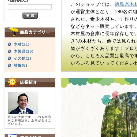
このショップでは、
徳島県木
が運営主体となり、190名の
された、希少木材や、手作り
などをネット販売しています
木材屋の倉庫に長年保存してい
き”の木材たち。他では見られ
木材(21)
物がざくざくあります！プロ
木製品(16)
から、もちろん品質は最高で
その他(2)
いろいろ見ていってください
雑貨(6)
店長の大阪です。いつも当店
をご利用頂き、ありがとうご
ざいます。