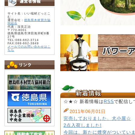
サイト名：いい端材どっとこ
む
運営会社：
徳島県木材買方協
同組合
代表：深見正治
〒770-8001
徳島県徳島市津田海岸町8番
27号
TEL:088-662-3714
FAX:088-662-3849
メールでのお問い合わせはこ
ちら
☆★☆ 新着情報は
RSS
で配信し
2011年06月01日
完売しておりました、犬小屋☆
2点入荷しました!
今回は、新たに煙突がついていま