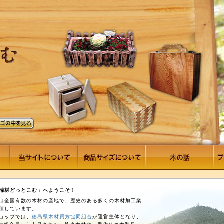
端材どっとこむ」へようこそ！
は全国有数の木材の産地で、歴史のある多くの木材加工業
積しています。
ョップでは、
徳島県木材買方協同組合
が運営主体となり、