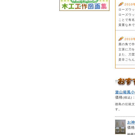
2010
ローズウッ
ローズウッ
ことで有名
貴重な木で
2010
鹿の角で作
立派に刀を
また、刀置
是非ごらん
遊山箱風小
価格
(税込)
徳島の伝統文
す。
お神
価格
神棚