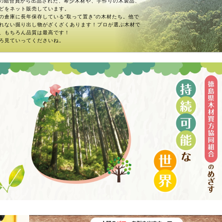
名の組合員から出品された、希少木材や、手作りの木製品、
どをネット販売しています。
の倉庫に長年保存している“取って置き”の木材たち。他で
れない掘り出し物がざくざくあります！プロが選ぶ木材で
、もちろん品質は最高です！
ろ見ていってくださいね。