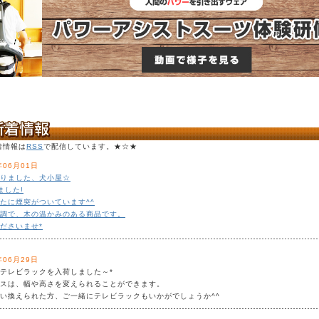
着情報は
RSS
で配信しています。★☆★
年06月01日
りました、犬小屋☆
ました!
たに煙突がついています^^
調で、木の温かみのある商品です。
ださいませ*
年06月29日
テレビラックを入荷しました～*
スは、幅や高さを変えられることができます。
い換えられた方、ご一緒にテレビラックもいかがでしょうか^^