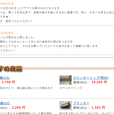
年05月20日
ドを仕入れました!アフリカ産のものになります。
ドは、重くて丈夫な木で、楽器や机の天板にするのに最適です。特に、ギターを作るため
です★
す。是非ごらんください!
年04月26日
った刀置きを入荷しました。
展示しておきたいという方にぜひ★名付け用の札つきです。
きとしてでなく、そのまま飾っていただいても迫力があって素敵だと思います。
ください～!
物入れ
カウンタートップ(窓台)
：
2,750 円
価格
：
14,300 円
(税込)
化のひとつ、遊山箱を基にした小物入れで
カウンタートップ
酒の口
プランター
：
2,200 円
価格
：
1,320 円
(税込)
(税込)
などに供えるお神酒徳利にさして飾る縁起
杉の木で作ったプランターです。ガーデニ