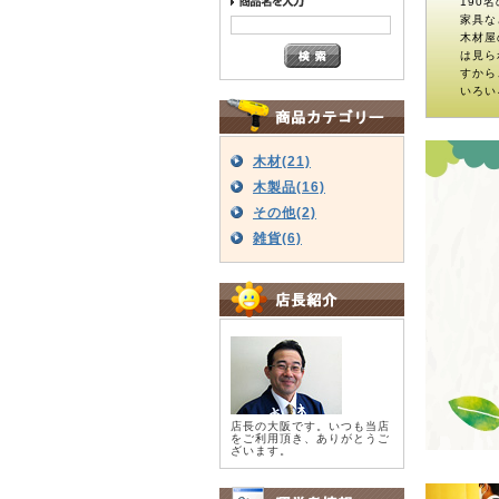
190
家具な
木材屋
は見ら
すから
いろい
木材(21)
木製品(16)
その他(2)
雑貨(6)
店長の大阪です。いつも当店
をご利用頂き、ありがとうご
ざいます。