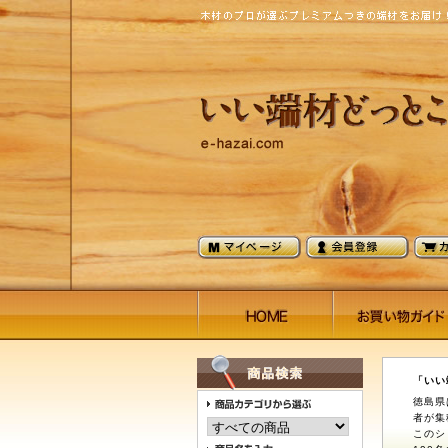
「いい
徳島県
者が集
このシ