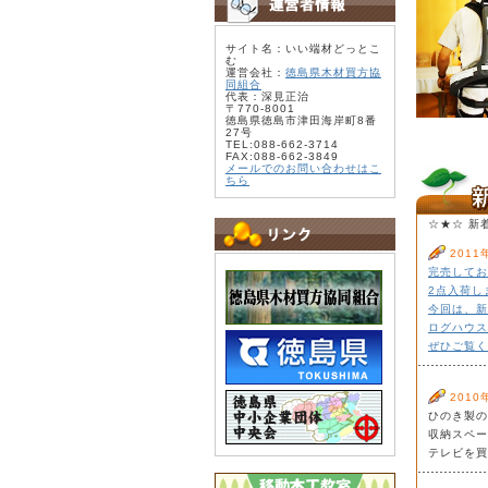
サイト名：いい端材どっとこ
む
運営会社：
徳島県木材買方協
同組合
代表：深見正治
〒770-8001
徳島県徳島市津田海岸町8番
27号
TEL:088-662-3714
FAX:088-662-3849
メールでのお問い合わせはこ
ちら
☆★☆ 新
2011
完売してお
2点入荷し
今回は、新
ログハウス
ぜひご覧く
2010
ひのき製の
収納スペー
テレビを買