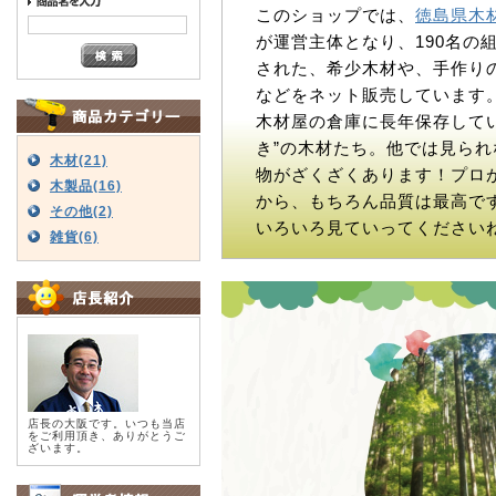
このショップでは、
徳島県木
が運営主体となり、190名の
された、希少木材や、手作り
などをネット販売しています
木材屋の倉庫に長年保存してい
き”の木材たち。他では見られ
木材(21)
物がざくざくあります！プロ
木製品(16)
から、もちろん品質は最高で
その他(2)
いろいろ見ていってください
雑貨(6)
店長の大阪です。いつも当店
をご利用頂き、ありがとうご
ざいます。