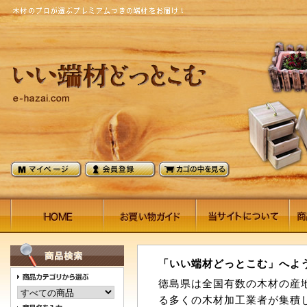
「いい端材どっとこむ」へよ
徳島県は全国有数の木材の産
る多くの木材加工業者が集積