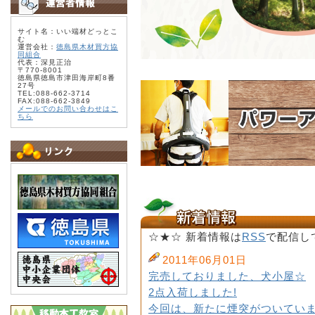
サイト名：いい端材どっとこ
む
運営会社：
徳島県木材買方協
同組合
代表：深見正治
〒770-8001
徳島県徳島市津田海岸町8番
27号
TEL:088-662-3714
FAX:088-662-3849
メールでのお問い合わせはこ
ちら
☆★☆ 新着情報は
RSS
で配信し
2011年06月01日
完売しておりました、犬小屋☆
2点入荷しました!
今回は、新たに煙突がついていま