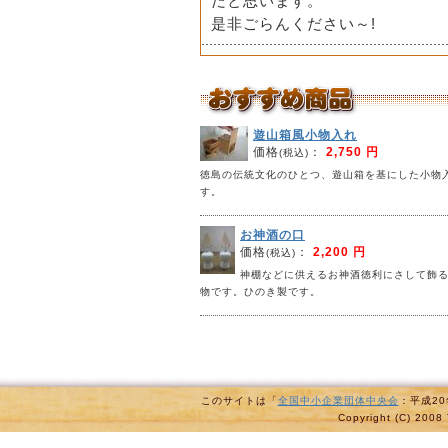
だと思います。
是非ごらんください～!
遊山箱風小物入れ
価格
：
2,750 円
(税込)
徳島の伝統文化のひとつ、遊山箱を基にした小物
す。
お神酒の口
価格
：
2,200 円
(税込)
神棚などに供えるお神酒徳利にさして飾
物です。ひのき製です。
このサイトは「
全国中小企業団体中央会
：平成2
Copyright (C) 2008