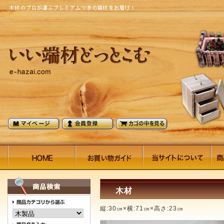
木材
縦:30㎝×横:71㎝×高さ:23㎝