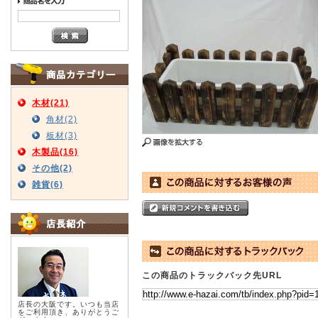
木材(21)
角材(2)
板材(3)
木製品(16)
その他(2)
雑貨(6)
この商品のトラックバック先URL
店長の大阪です。いつも当店
をご利用頂き、ありがとうご