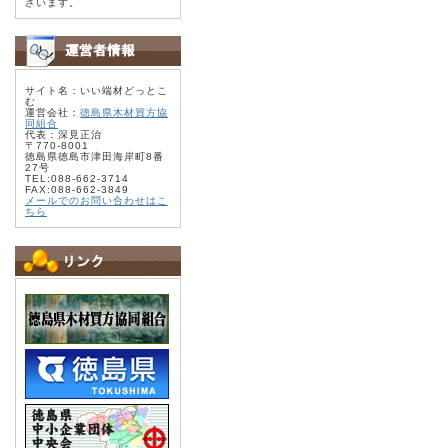
ざいます。
サイト名：いい端材どっとこ
む
運営会社：
徳島県木材買方協
同組合
代表：深見正治
〒770-8001
徳島県徳島市津田海岸町8番
27号
TEL:088-662-3714
FAX:088-662-3849
メールでのお問い合わせはこ
ちら