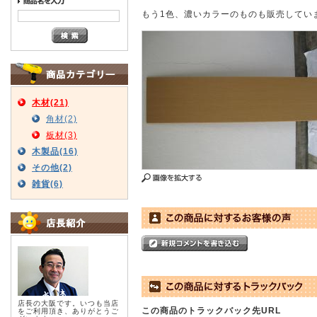
もう1色、濃いカラーのものも販売してい
木材(21)
角材(2)
板材(3)
木製品(16)
その他(2)
雑貨(6)
店長の大阪です。いつも当店
この商品のトラックバック先URL
をご利用頂き、ありがとうご