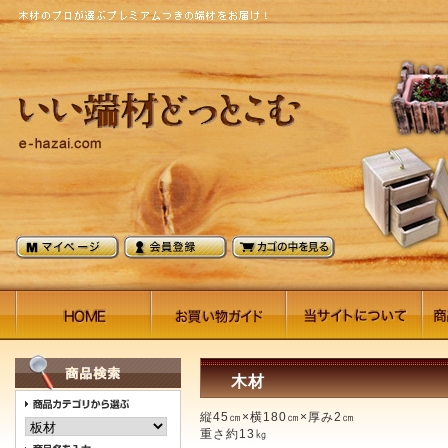
木材
縦45㎝×横180㎝×厚み2㎝
重さ約13㎏