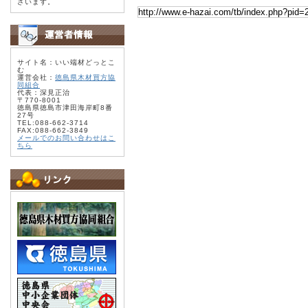
ざいます。
サイト名：いい端材どっとこ
む
運営会社：
徳島県木材買方協
同組合
代表：深見正治
〒770-8001
徳島県徳島市津田海岸町8番
27号
TEL:088-662-3714
FAX:088-662-3849
メールでのお問い合わせはこ
ちら