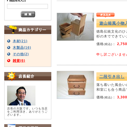
遊山箱風小物
徳島伝統文化のひ
杉の木でできてい
木材(21)
価格
：
2,75
(税込)
木製品(16)
その他(2)
申し訳ございませ
雑貨(6)
二段引き出し
落ち着いた風合い
和室にも合う商品
価格
：
3,30
(税込)
店長の大阪です。いつも当店
をご利用頂き、ありがとうご
ざいます。