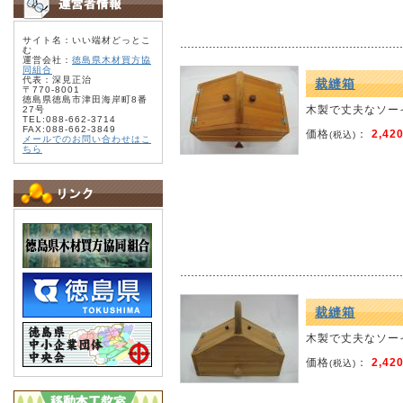
サイト名：いい端材どっとこ
む
運営会社：
徳島県木材買方協
同組合
代表：深見正治
裁縫箱
〒770-8001
徳島県徳島市津田海岸町8番
木製で丈夫なソー
27号
TEL:088-662-3714
FAX:088-662-3849
価格
：
2,42
(税込)
メールでのお問い合わせはこ
ちら
裁縫箱
木製で丈夫なソー
価格
：
2,42
(税込)