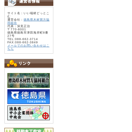
サイト名：いい端材どっとこ
む
運営会社：
徳島県木材買方協
同組合
代表：深見正治
〒770-8001
徳島県徳島市津田海岸町8番
27号
TEL:088-662-3714
FAX:088-662-3849
メールでのお問い合わせはこ
ちら