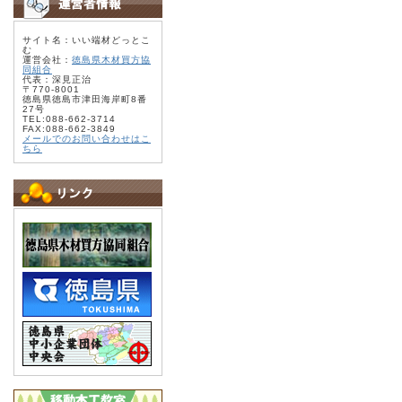
サイト名：いい端材どっとこ
む
運営会社：
徳島県木材買方協
同組合
代表：深見正治
〒770-8001
徳島県徳島市津田海岸町8番
27号
TEL:088-662-3714
FAX:088-662-3849
メールでのお問い合わせはこ
ちら