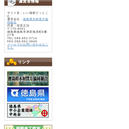
サイト名：いい端材どっとこ
む
運営会社：
徳島県木材買方協
同組合
代表：深見正治
〒770-8001
徳島県徳島市津田海岸町8番
27号
TEL:088-662-3714
FAX:088-662-3849
メールでのお問い合わせはこ
ちら