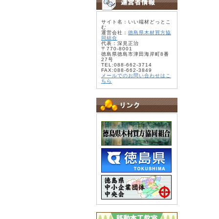
サイト名：いい端材どっとこ
む
運営会社：
徳島県木材買方協
同組合
代表：深見正治
〒770-8001
徳島県徳島市津田海岸町8番
27号
TEL:088-662-3714
FAX:088-662-3849
メールでのお問い合わせはこ
ちら