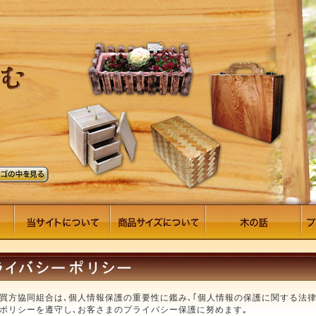
買方協同組合は､個人情報保護の重要性に鑑み､｢個人情報の保護に関する法律
ポリシーを遵守し､お客さまのプライバシー保護に努めます｡