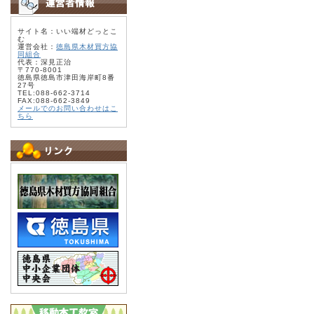
サイト名：いい端材どっとこ
む
運営会社：
徳島県木材買方協
同組合
代表：深見正治
〒770-8001
徳島県徳島市津田海岸町8番
27号
TEL:088-662-3714
FAX:088-662-3849
メールでのお問い合わせはこ
ちら