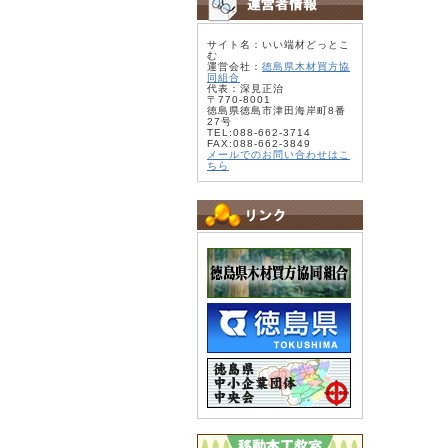
サイト名：いい端材どっとこ
む
運営会社：
徳島県木材買方協
同組合
代表：深見正治
〒770-8001
徳島県徳島市津田海岸町8番
27号
TEL:088-662-3714
FAX:088-662-3849
メールでのお問い合わせはこ
ちら