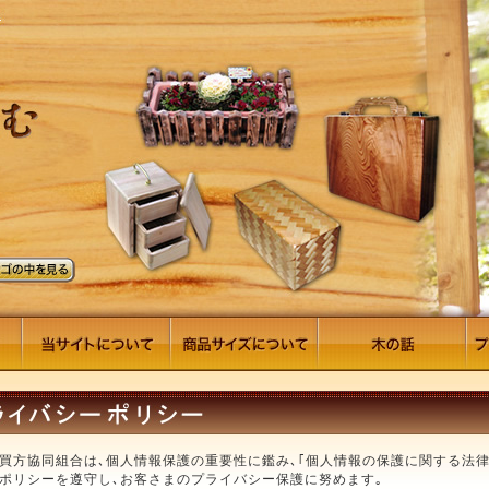
買方協同組合は､個人情報保護の重要性に鑑み､｢個人情報の保護に関する法律
ポリシーを遵守し､お客さまのプライバシー保護に努めます｡