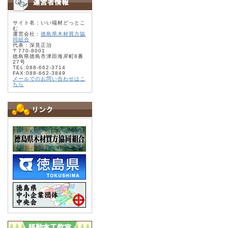
サイト名：いい端材どっとこ
む
運営会社：
徳島県木材買方協
同組合
代表：深見正治
〒770-8001
徳島県徳島市津田海岸町8番
27号
TEL:088-662-3714
FAX:088-662-3849
メールでのお問い合わせはこ
ちら