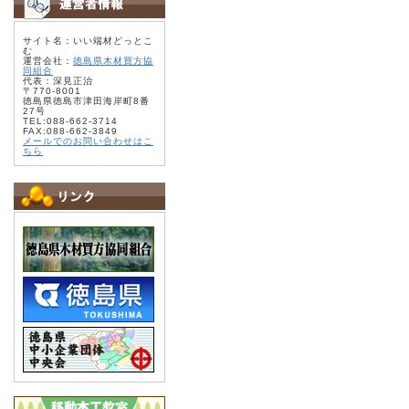
サイト名：いい端材どっとこ
む
運営会社：
徳島県木材買方協
同組合
代表：深見正治
〒770-8001
徳島県徳島市津田海岸町8番
27号
TEL:088-662-3714
FAX:088-662-3849
メールでのお問い合わせはこ
ちら