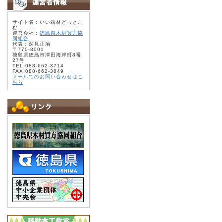
サイト名：いい端材どっとこ
む
運営会社：
徳島県木材買方協
同組合
代表：深見正治
〒770-8001
徳島県徳島市津田海岸町8番
27号
TEL:088-662-3714
FAX:088-662-3849
メールでのお問い合わせはこ
ちら