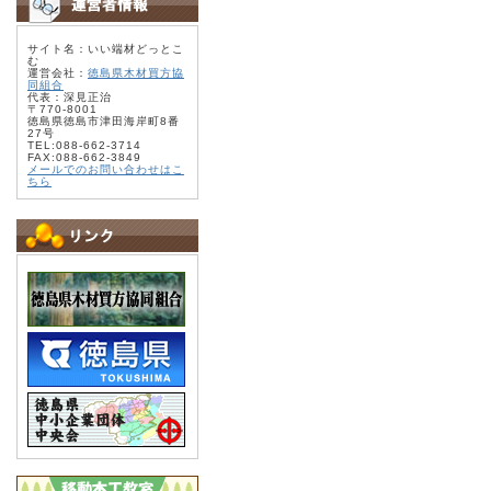
サイト名：いい端材どっとこ
む
運営会社：
徳島県木材買方協
同組合
代表：深見正治
〒770-8001
徳島県徳島市津田海岸町8番
27号
TEL:088-662-3714
FAX:088-662-3849
メールでのお問い合わせはこ
ちら