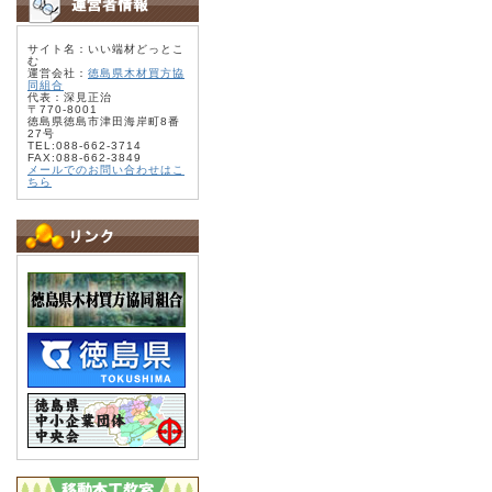
サイト名：いい端材どっとこ
む
運営会社：
徳島県木材買方協
同組合
代表：深見正治
〒770-8001
徳島県徳島市津田海岸町8番
27号
TEL:088-662-3714
FAX:088-662-3849
メールでのお問い合わせはこ
ちら