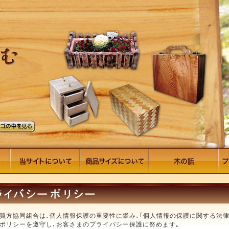
買方協同組合は､個人情報保護の重要性に鑑み､｢個人情報の保護に関する法律
ポリシーを遵守し､お客さまのプライバシー保護に努めます｡