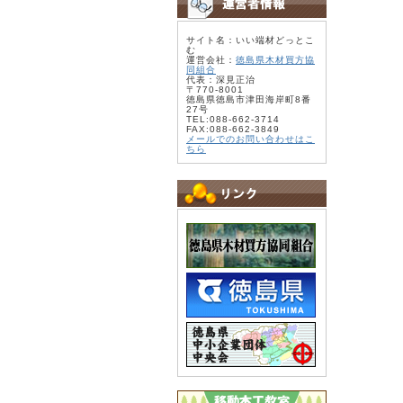
サイト名：いい端材どっとこ
む
運営会社：
徳島県木材買方協
同組合
代表：深見正治
〒770-8001
徳島県徳島市津田海岸町8番
27号
TEL:088-662-3714
FAX:088-662-3849
メールでのお問い合わせはこ
ちら