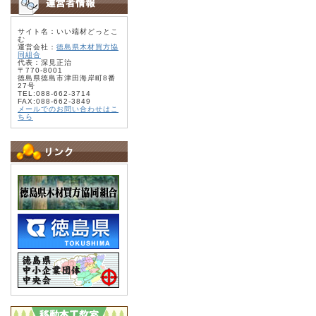
サイト名：いい端材どっとこ
む
運営会社：
徳島県木材買方協
同組合
代表：深見正治
〒770-8001
徳島県徳島市津田海岸町8番
27号
TEL:088-662-3714
FAX:088-662-3849
メールでのお問い合わせはこ
ちら