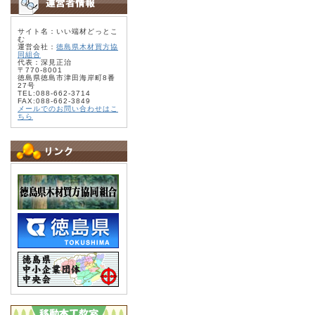
サイト名：いい端材どっとこ
む
運営会社：
徳島県木材買方協
同組合
代表：深見正治
〒770-8001
徳島県徳島市津田海岸町8番
27号
TEL:088-662-3714
FAX:088-662-3849
メールでのお問い合わせはこ
ちら