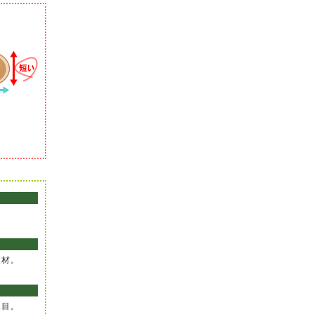
。
板材。
木目。