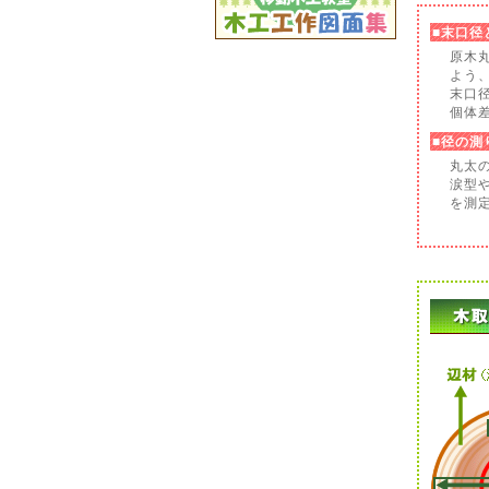
■末口径
原木
よう
末口
個体
■径の測
丸太
涙型
を測定