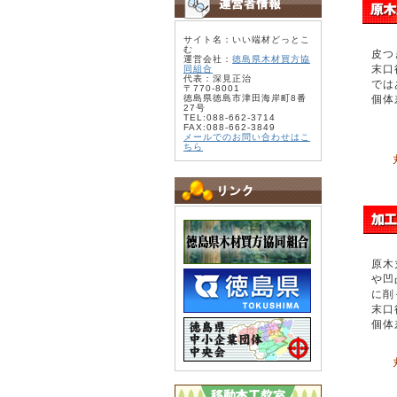
サイト名：いい端材どっとこ
む
皮つ
運営会社：
徳島県木材買方協
末口
同組合
代表：深見正治
では
〒770-8001
徳島県徳島市津田海岸町8番
個体
27号
TEL:088-662-3714
FAX:088-662-3849
メールでのお問い合わせはこ
ちら
原木
や凹
に削
末口
個体