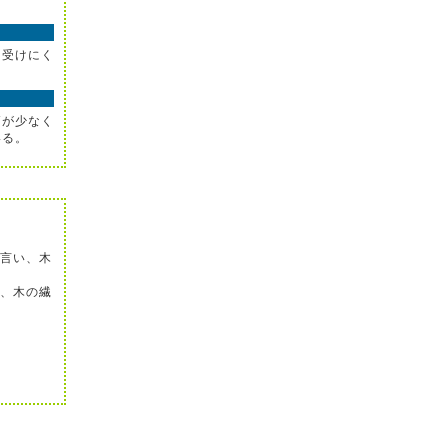
を受けにく
節が少なく
いる。
言い、木
、木の繊