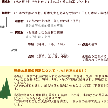
（挽き板を貼り合わせて１本の板や柱に加工した木材）
（１本の天然の木材。原木丸太を必要な寸法に加工した木材＝製材
（内部の仕上げ材・取り付け材に使用）
見栄え等化粧的価値を尊重
（骨組みとなる建材に使用）
強度的性能を期待
《特等、１等、２等》
--
強度
の基準
むふし
じょうこぶし
こぶし
--
《
無節
、
上小節
、
小節
》
化粧面を重視する
て扱われてきた品
等級は、強度の低減に関係する節の有無・大きさ、丸身、割れや腐
いかなどを基準に、特等、1等、2等の3階級に区分され、特級ほど
りません。
4方向の材面を通じ、最も強度を低減させる欠点で判定（不良面判
す。
品質は従来から化粧面を重視した無節、上小節、小節などの品質基
けられ、節がないほど高価値です。
1方向の材面ごとに欠点の状態を調査し、表示面の基準で判定（良
します。