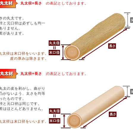
丸太径×長さ
の表記としております。
きの丸太です。
径と元口径は必ずしも均一
ありません。
差があります。
丸太径は末口径をいいます。
皮の厚みは除きます。
丸太径×長さ
の表記としております。
丸太の皮を剥がし、曲がり
凸がないよう、太さを均等
ったものです。
径と元口径は同じです。
差はほとんどありません。
丸太径は末口径をいいます。