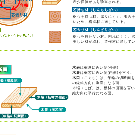
希少価値があり珍重される。
芯持ち材（しんもちざい）
樹心を持つ材。腐りにくく、虫害
いため、構造材に適している。
芯去り材（しんざりざい）
樹心を持たない材。割れにくく、
美しい材が取れ、造作材に適して
木表
は樹皮に近い側(外側)、
木裏
は樹芯に近い側(内側)を言う。
木口
（こぐち）は、年輪の切断面を
の繊維方向に垂直になる面。
木端（こば）は、板材の側面を言い
維方向に平行になる面。