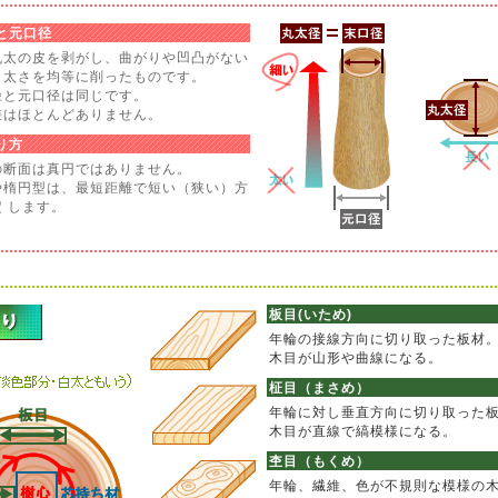
と元口径
丸太の皮を剥がし、曲がりや凹凸がない
、太さを均等に削ったものです。
径と元口径は同じです。
差はほとんどありません。
り方
の断面は真円ではありません。
や楕円型は、最短距離で短い（狭い）方
 します。
板目(いため)
年輪の接線方向に切り取った板材
木目が山形や曲線になる。
柾目（まさめ）
年輪に対し垂直方向に切り取った
木目が直線で縞模様になる。
杢目（もくめ）
年輪、繊維、色が不規則な模様の