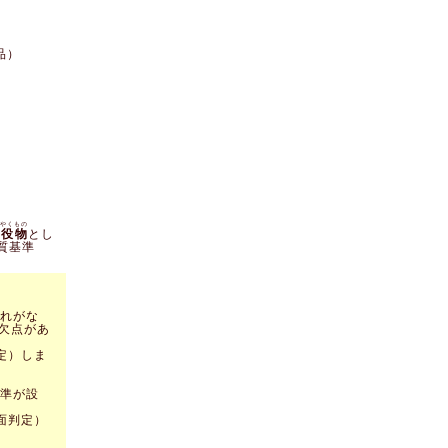
品）
やくもの
役物
とし
質基準
れがな
欠点があ
定）しま
準が設
面判定）