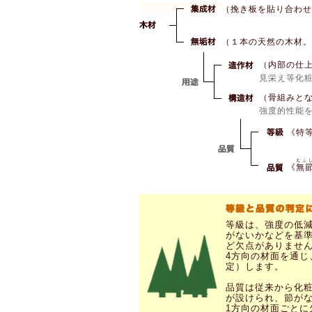
（挽き板を貼り合わせ
（１本の天然の木材。
（内部の仕
見栄え等化
（骨組みと
強度的性能
《特
むふ
《
無
等級は、強度の低
がないかなどを基準
ど欠点がありませ
4方向の材面を通
定）します。
品質は従来から化
が設けられ、節が
1方向の材面ごと