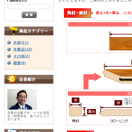
長さ×巾×厚み
の表
木材(21)
木製品(16)
その他(2)
雑貨(6)
店長の大阪です。いつも当店
をご利用頂き、ありがとうご
ざいます。