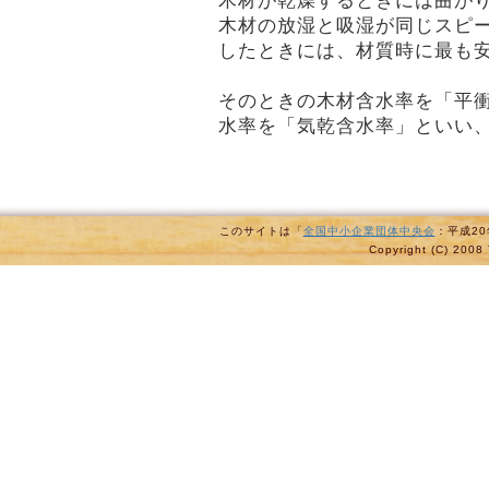
木材が乾燥するときには曲が
木材の放湿と吸湿が同じスピ
したときには、材質時に最も
そのときの木材含水率を「平
水率を「気乾含水率」といい、
このサイトは「
全国中小企業団体中央会
：平成2
Copyright (C) 2008