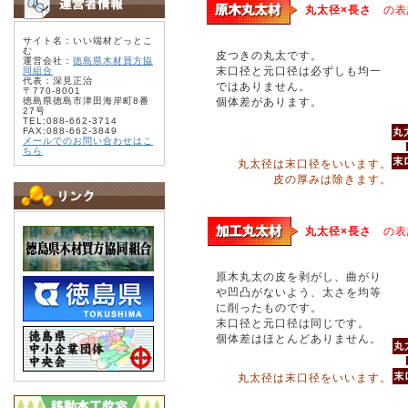
丸太径×長さ
の表
サイト名：いい端材どっとこ
む
皮つきの丸太です。
運営会社：
徳島県木材買方協
末口径と元口径は必ずしも均一
同組合
代表：深見正治
ではありません。
〒770-8001
徳島県徳島市津田海岸町8番
個体差があります。
27号
TEL:088-662-3714
FAX:088-662-3849
メールでのお問い合わせはこ
ちら
丸太径は末口径をいいます。
皮の厚みは除きます。
丸太径×長さ
の表
原木丸太の皮を剥がし、曲がり
や凹凸がないよう、太さを均等
に削ったものです。
末口径と元口径は同じです。
個体差はほとんどありません。
丸太径は末口径をいいます。