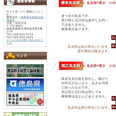
丸太径×長さ
の表
サイト名：いい端材どっとこ
む
皮つきの丸太です。
運営会社：
徳島県木材買方協
末口径と元口径は必ずしも均一
同組合
代表：深見正治
ではありません。
〒770-8001
徳島県徳島市津田海岸町8番
個体差があります。
27号
TEL:088-662-3714
FAX:088-662-3849
メールでのお問い合わせはこ
ちら
丸太径は末口径をいいます。
皮の厚みは除きます。
丸太径×長さ
の表
原木丸太の皮を剥がし、曲がり
や凹凸がないよう、太さを均等
に削ったものです。
末口径と元口径は同じです。
個体差はほとんどありません。
丸太径は末口径をいいます。