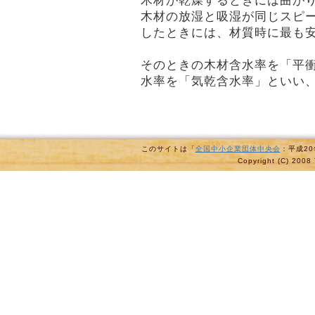
木材が乾燥するときには曲が
木材の放湿と吸湿が同じスピ
したときには、材質時に最も
そのときの木材含水率を「平
水率を「気乾含水率」といい、
このサイトは「
全国中小企業団体中央会
：平成2
Copyright (C) 2008