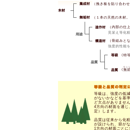
（挽き板を貼り合わせ
（１本の天然の木材。
（内部の仕
見栄え等化
（骨組みと
強度的性能
《特
むふ
《
無
等級は、強度の低
がないかなどを基準
ど欠点がありませ
4方向の材面を通
定）します。
品質は従来から化
が設けられ、節が
1方向の材面ごと