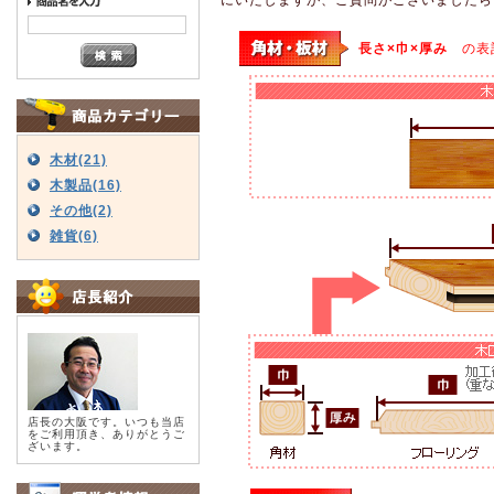
長さ×巾×厚み
の表
木材(21)
木製品(16)
その他(2)
雑貨(6)
店長の大阪です。いつも当店
をご利用頂き、ありがとうご
ざいます。