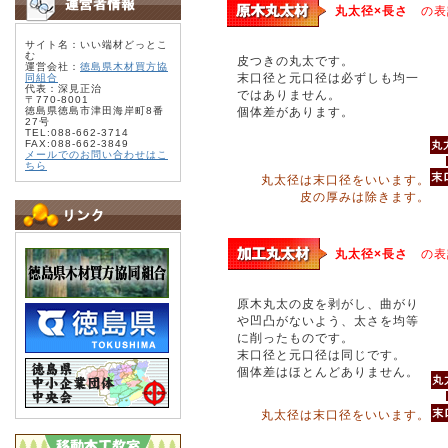
丸太径×長さ
の表
サイト名：いい端材どっとこ
む
皮つきの丸太です。
運営会社：
徳島県木材買方協
末口径と元口径は必ずしも均一
同組合
代表：深見正治
ではありません。
〒770-8001
徳島県徳島市津田海岸町8番
個体差があります。
27号
TEL:088-662-3714
FAX:088-662-3849
メールでのお問い合わせはこ
ちら
丸太径は末口径をいいます。
皮の厚みは除きます。
丸太径×長さ
の表
原木丸太の皮を剥がし、曲がり
や凹凸がないよう、太さを均等
に削ったものです。
末口径と元口径は同じです。
個体差はほとんどありません。
丸太径は末口径をいいます。