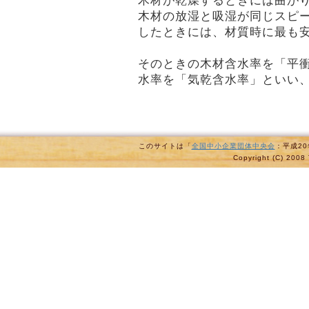
木材が乾燥するときには曲が
木材の放湿と吸湿が同じスピ
したときには、材質時に最も
そのときの木材含水率を「平
水率を「気乾含水率」といい、
このサイトは「
全国中小企業団体中央会
：平成2
Copyright (C) 2008