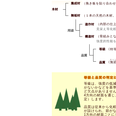
（挽き板を貼り合わせ
（１本の天然の木材。
（内部の仕
見栄え等化
（骨組みと
強度的性能
《特
むふ
《
無
等級は、強度の低
がないかなどを基準
ど欠点がありませ
4方向の材面を通
定）します。
品質は従来から化
が設けられ、節が
1方向の材面ごと