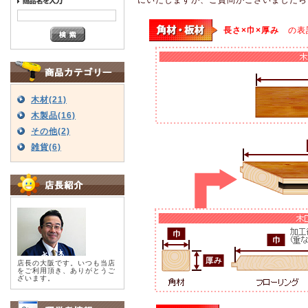
長さ×巾×厚み
の表
木材(21)
木製品(16)
その他(2)
雑貨(6)
店長の大阪です。いつも当店
をご利用頂き、ありがとうご
ざいます。