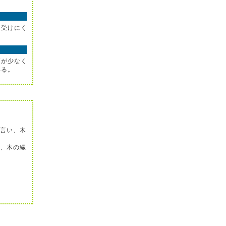
を受けにく
節が少なく
いる。
言い、木
、木の繊