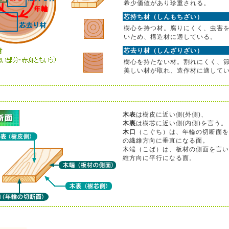
希少価値があり珍重される。
芯持ち材（しんもちざい）
樹心を持つ材。腐りにくく、虫害
いため、構造材に適している。
芯去り材（しんざりざい）
樹心を持たない材。割れにくく、
美しい材が取れ、造作材に適して
木表
は樹皮に近い側(外側)、
木裏
は樹芯に近い側(内側)を言う。
木口
（こぐち）は、年輪の切断面を
の繊維方向に垂直になる面。
木端（こば）は、板材の側面を言い
維方向に平行になる面。