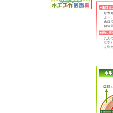
■末口径
原木
よう
末口
個体
■径の測
丸太
涙型
を測定