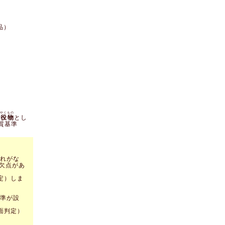
品）
やくもの
役物
とし
質基準
れがな
欠点があ
定）しま
準が設
面判定）