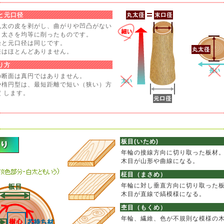
と元口径
丸太の皮を剥がし、曲がりや凹凸がない
、太さを均等に削ったものです。
径と元口径は同じです。
差はほとんどありません。
り方
の断面は真円ではありません。
や楕円型は、最短距離で短い（狭い）方
 します。
板目(いため)
年輪の接線方向に切り取った板材
木目が山形や曲線になる。
柾目（まさめ）
年輪に対し垂直方向に切り取った
木目が直線で縞模様になる。
杢目（もくめ）
年輪、繊維、色が不規則な模様の