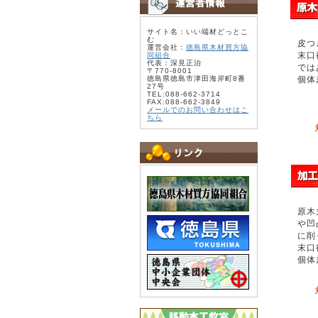
サイト名：いい端材どっとこ
む
皮つ
運営会社：
徳島県木材買方協
末口
同組合
代表：深見正治
では
〒770-8001
徳島県徳島市津田海岸町8番
個体
27号
TEL:088-662-3714
FAX:088-662-3849
メールでのお問い合わせはこ
ちら
原木
や凹
に削
末口
個体