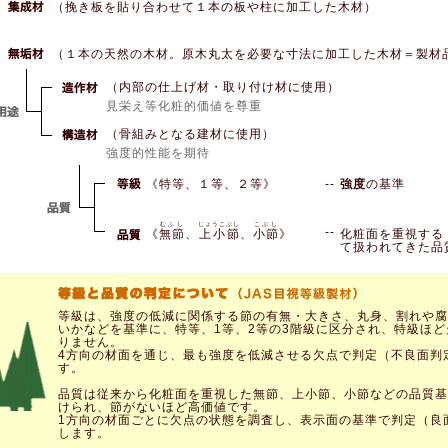
（挽き板を貼り合わせて１本の板や柱に加工した木材）
（１本の天然の木材。原木丸太を必要な寸法に加工した木材＝製材
（内部の仕上げ材・取り付け材に使用）
見栄え等化粧的価値を尊重
（骨組みとなる建材に使用）
強度的性能を期待
《特等、１等、２等》
--
強度
の基準
むふし
じょうこぶし
こぶし
--
《
無節
、
上小節
、
小節
》
化粧面を重視する
て扱われてきた品
等級は、強度の低減に関係する節の有無・大きさ、丸身、割れや腐
いかなどを基準に、特等、1等、2等の3階級に区分され、特級ほど
りません。
4方向の材面を通じ、最も強度を低減させる欠点で判定（不良面判
す。
品質は従来から化粧面を重視した無節、上小節、小節などの品質基
けられ、節がないほど高価値です。
1方向の材面ごとに欠点の状態を調査し、表示面の基準で判定（良
します。