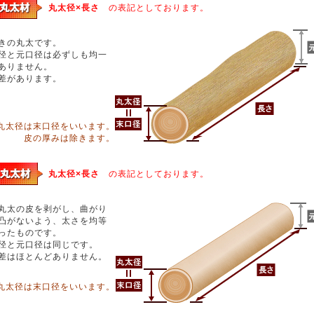
丸太径×長さ
の表記としております。
きの丸太です。
径と元口径は必ずしも均一
ありません。
差があります。
丸太径は末口径をいいます。
皮の厚みは除きます。
丸太径×長さ
の表記としております。
丸太の皮を剥がし、曲がり
凸がないよう、太さを均等
ったものです。
径と元口径は同じです。
差はほとんどありません。
丸太径は末口径をいいます。