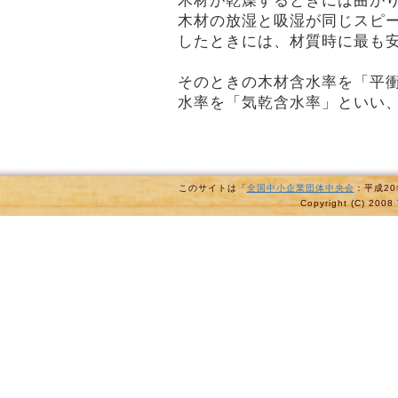
木材が乾燥するときには曲が
木材の放湿と吸湿が同じスピ
したときには、材質時に最も
そのときの木材含水率を「平
水率を「気乾含水率」といい、
このサイトは「
全国中小企業団体中央会
：平成2
Copyright (C) 2008