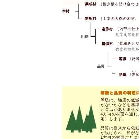
（挽き板を貼り合わせ
（１本の天然の木材。
（内部の仕
見栄え等化
（骨組みと
強度的性能
《特
むふ
《
無
等級は、強度の低
がないかなどを基準
ど欠点がありませ
4方向の材面を通
定）します。
品質は従来から化
が設けられ、節が
1方向の材面ごと