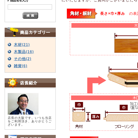
長さ×巾×厚み
の表
木材(21)
木製品(16)
その他(2)
雑貨(6)
店長の大阪です。いつも当店
をご利用頂き、ありがとうご
ざいます。