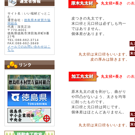
丸太径×長さ
の表
サイト名：いい端材どっとこ
む
皮つきの丸太です。
運営会社：
徳島県木材買方協
末口径と元口径は必ずしも均一
同組合
代表：深見正治
ではありません。
〒770-8001
徳島県徳島市津田海岸町8番
個体差があります。
27号
TEL:088-662-3714
FAX:088-662-3849
メールでのお問い合わせはこ
ちら
丸太径は末口径をいいます。
皮の厚みは除きます。
丸太径×長さ
の表
原木丸太の皮を剥がし、曲がり
や凹凸がないよう、太さを均等
に削ったものです。
末口径と元口径は同じです。
個体差はほとんどありません。
丸太径は末口径をいいます。