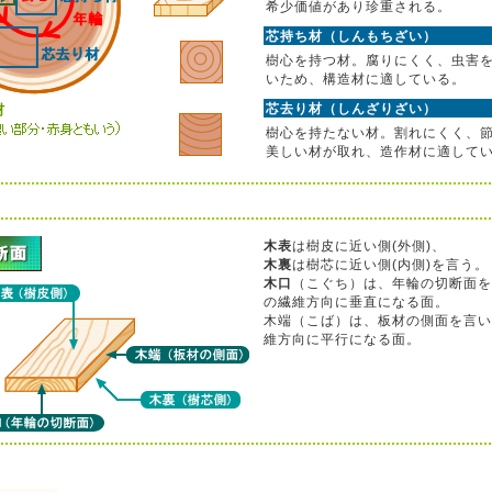
希少価値があり珍重される。
芯持ち材（しんもちざい）
樹心を持つ材。腐りにくく、虫害
いため、構造材に適している。
芯去り材（しんざりざい）
樹心を持たない材。割れにくく、
美しい材が取れ、造作材に適して
木表
は樹皮に近い側(外側)、
木裏
は樹芯に近い側(内側)を言う。
木口
（こぐち）は、年輪の切断面を
の繊維方向に垂直になる面。
木端（こば）は、板材の側面を言い
維方向に平行になる面。