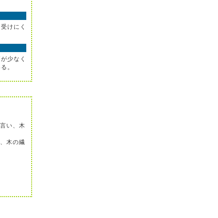
を受けにく
節が少なく
いる。
言い、木
、木の繊