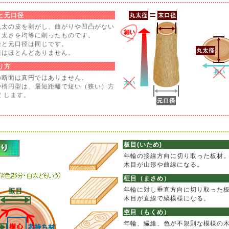
と元口径
丸太の皮を剥がし、曲がりや凹凸がない
、太さを均等に削ったものです。
径と元口径は同じです。
差はほとんどありません。
り方
の断面は真円ではありません。
や楕円型は、最短距離で短い（狭い）方
 します。
板目(いため)
年輪の接線方向に切り取った板材
木目が山形や曲線になる。
柾目（まさめ）
年輪に対し垂直方向に切り取った
木目が直線で縞模様になる。
杢目（もくめ）
年輪、繊維、色が不規則な模様の