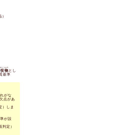
品）
やくもの
役物
とし
質基準
れがな
欠点があ
定）しま
準が設
面判定）