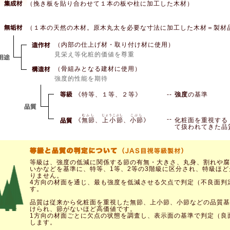
（挽き板を貼り合わせて１本の板や柱に加工した木材）
（１本の天然の木材。原木丸太を必要な寸法に加工した木材＝製材
（内部の仕上げ材・取り付け材に使用）
見栄え等化粧的価値を尊重
（骨組みとなる建材に使用）
強度的性能を期待
《特等、１等、２等》
--
強度
の基準
むふし
じょうこぶし
こぶし
--
《
無節
、
上小節
、
小節
》
化粧面を重視する
て扱われてきた品
等級は、強度の低減に関係する節の有無・大きさ、丸身、割れや腐
いかなどを基準に、特等、1等、2等の3階級に区分され、特級ほど
りません。
4方向の材面を通じ、最も強度を低減させる欠点で判定（不良面判
す。
品質は従来から化粧面を重視した無節、上小節、小節などの品質基
けられ、節がないほど高価値です。
1方向の材面ごとに欠点の状態を調査し、表示面の基準で判定（良
します。