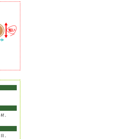
。
板材。
木目。