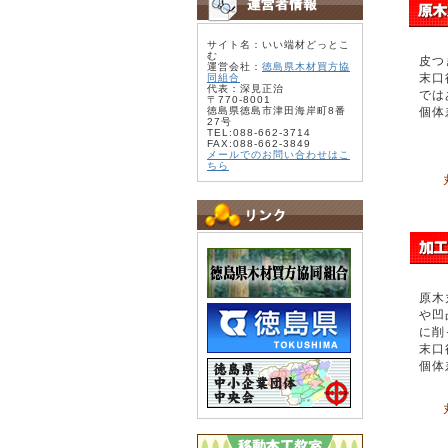
サイト名：いい端材どっとこ
む
皮つ
運営会社：
徳島県木材買方協
末口
同組合
代表：深見正治
では
〒770-8001
徳島県徳島市津田海岸町8番
個体
27号
TEL:088-662-3714
FAX:088-662-3849
メールでのお問い合わせはこ
ちら
原木
や凹
に削
末口
個体