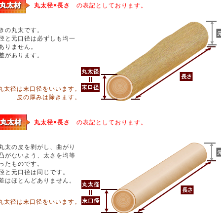
丸太径×長さ
の表記としております。
きの丸太です。
径と元口径は必ずしも均一
ありません。
差があります。
丸太径は末口径をいいます。
皮の厚みは除きます。
丸太径×長さ
の表記としております。
丸太の皮を剥がし、曲がり
凸がないよう、太さを均等
ったものです。
径と元口径は同じです。
差はほとんどありません。
丸太径は末口径をいいます。