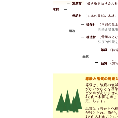
（挽き板を貼り合わせ
（１本の天然の木材。
（内部の仕
見栄え等化
（骨組みと
強度的性能
《特
むふ
《
無
等級は、強度の低
がないかなどを基準
ど欠点がありませ
4方向の材面を通
定）します。
品質は従来から化
が設けられ、節が
1方向の材面ごと