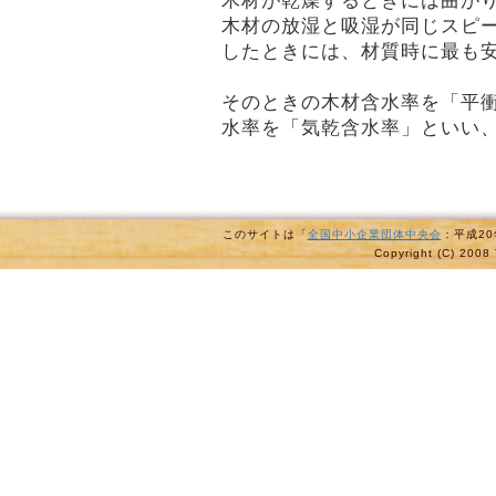
木材が乾燥するときには曲が
木材の放湿と吸湿が同じスピ
したときには、材質時に最も
そのときの木材含水率を「平
水率を「気乾含水率」といい、
このサイトは「
全国中小企業団体中央会
：平成2
Copyright (C) 2008