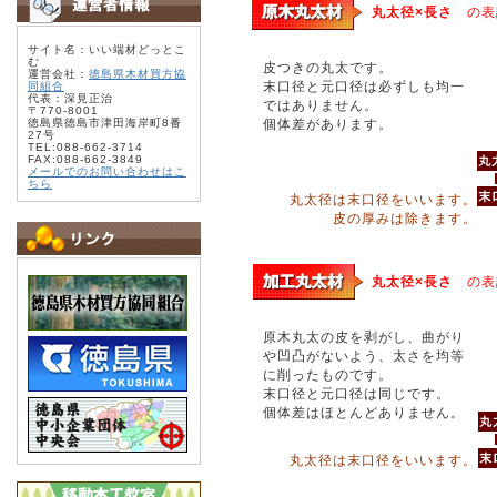
丸太径×長さ
の表
サイト名：いい端材どっとこ
む
皮つきの丸太です。
運営会社：
徳島県木材買方協
末口径と元口径は必ずしも均一
同組合
代表：深見正治
ではありません。
〒770-8001
徳島県徳島市津田海岸町8番
個体差があります。
27号
TEL:088-662-3714
FAX:088-662-3849
メールでのお問い合わせはこ
ちら
丸太径は末口径をいいます。
皮の厚みは除きます。
丸太径×長さ
の表
原木丸太の皮を剥がし、曲がり
や凹凸がないよう、太さを均等
に削ったものです。
末口径と元口径は同じです。
個体差はほとんどありません。
丸太径は末口径をいいます。