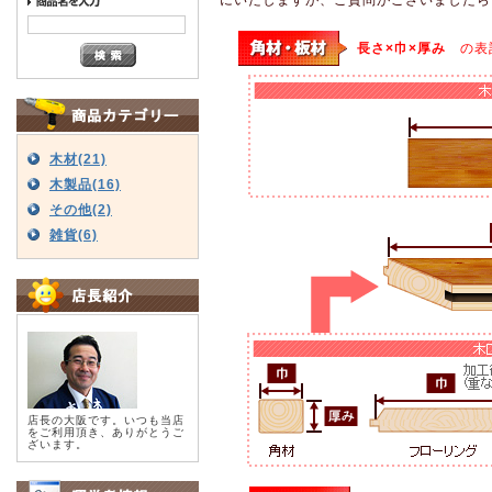
長さ×巾×厚み
の表
木材(21)
木製品(16)
その他(2)
雑貨(6)
店長の大阪です。いつも当店
をご利用頂き、ありがとうご
ざいます。