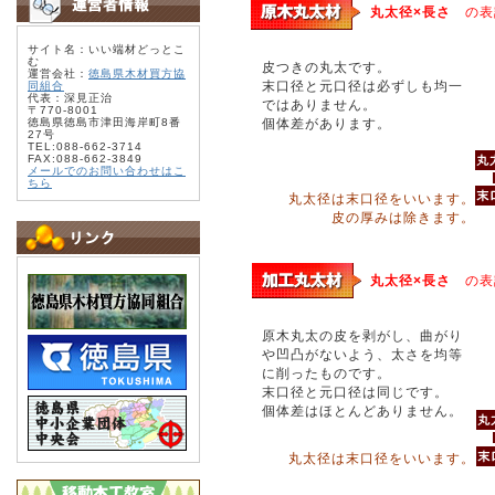
丸太径×長さ
の表
サイト名：いい端材どっとこ
む
皮つきの丸太です。
運営会社：
徳島県木材買方協
末口径と元口径は必ずしも均一
同組合
代表：深見正治
ではありません。
〒770-8001
徳島県徳島市津田海岸町8番
個体差があります。
27号
TEL:088-662-3714
FAX:088-662-3849
メールでのお問い合わせはこ
ちら
丸太径は末口径をいいます。
皮の厚みは除きます。
丸太径×長さ
の表
原木丸太の皮を剥がし、曲がり
や凹凸がないよう、太さを均等
に削ったものです。
末口径と元口径は同じです。
個体差はほとんどありません。
丸太径は末口径をいいます。