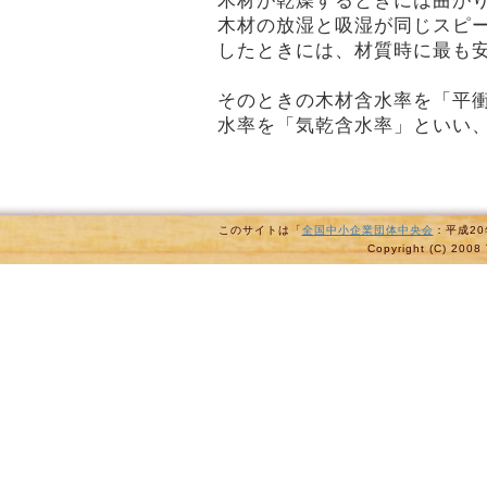
木材が乾燥するときには曲が
木材の放湿と吸湿が同じスピ
したときには、材質時に最も
そのときの木材含水率を「平
水率を「気乾含水率」といい、
このサイトは「
全国中小企業団体中央会
：平成2
Copyright (C) 2008