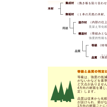
（挽き板を貼り合わせ
（１本の天然の木材。
（内部の仕
見栄え等化
（骨組みと
強度的性能
《特
むふ
《
無
等級は、強度の低
がないかなどを基準
ど欠点がありませ
4方向の材面を通
定）します。
品質は従来から化
が設けられ、節が
1方向の材面ごと