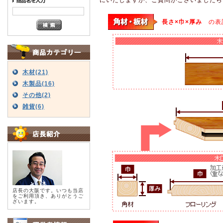
長さ×巾×厚み
の表
木材(21)
木製品(16)
その他(2)
雑貨(6)
店長の大阪です。いつも当店
をご利用頂き、ありがとうご
ざいます。