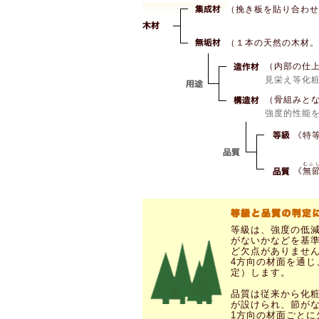
（挽き板を貼り合わせ
（１本の天然の木材。
（内部の仕
見栄え等化
（骨組みと
強度的性能
《特
むふ
《
無
等級は、強度の低
がないかなどを基準
ど欠点がありませ
4方向の材面を通
定）します。
品質は従来から化
が設けられ、節が
1方向の材面ごと