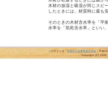
木材が乾燥するときには曲が
木材の放湿と吸湿が同じスピ
したときには、材質時に最も
そのときの木材含水率を「平
水率を「気乾含水率」といい、
このサイトは「
全国中小企業団体中央会
：平成2
Copyright (C) 2008