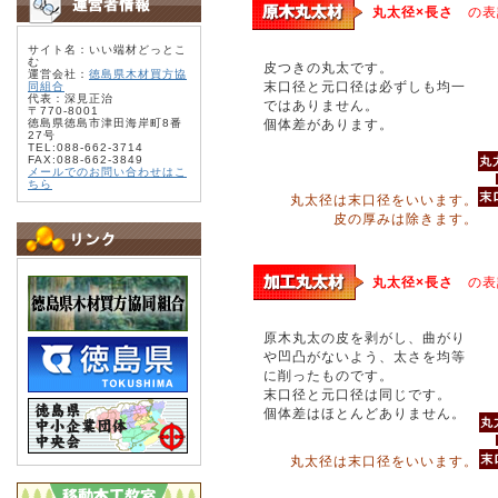
丸太径×長さ
の表
サイト名：いい端材どっとこ
む
皮つきの丸太です。
運営会社：
徳島県木材買方協
末口径と元口径は必ずしも均一
同組合
代表：深見正治
ではありません。
〒770-8001
徳島県徳島市津田海岸町8番
個体差があります。
27号
TEL:088-662-3714
FAX:088-662-3849
メールでのお問い合わせはこ
ちら
丸太径は末口径をいいます。
皮の厚みは除きます。
丸太径×長さ
の表
原木丸太の皮を剥がし、曲がり
や凹凸がないよう、太さを均等
に削ったものです。
末口径と元口径は同じです。
個体差はほとんどありません。
丸太径は末口径をいいます。