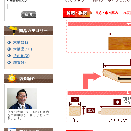
長さ×巾×厚み
の表
木材(21)
木製品(16)
その他(2)
雑貨(6)
店長の大阪です。いつも当店
をご利用頂き、ありがとうご
ざいます。