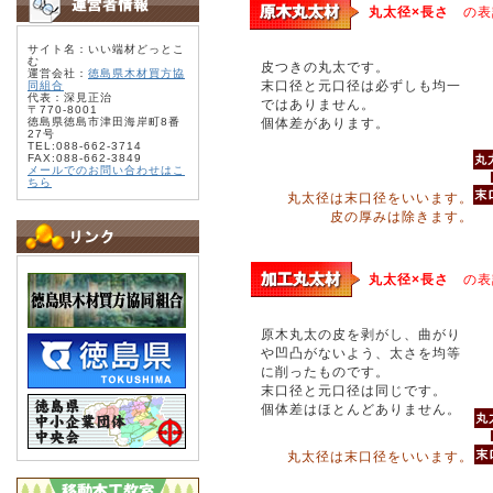
丸太径×長さ
の表
サイト名：いい端材どっとこ
む
皮つきの丸太です。
運営会社：
徳島県木材買方協
末口径と元口径は必ずしも均一
同組合
代表：深見正治
ではありません。
〒770-8001
徳島県徳島市津田海岸町8番
個体差があります。
27号
TEL:088-662-3714
FAX:088-662-3849
メールでのお問い合わせはこ
ちら
丸太径は末口径をいいます。
皮の厚みは除きます。
丸太径×長さ
の表
原木丸太の皮を剥がし、曲がり
や凹凸がないよう、太さを均等
に削ったものです。
末口径と元口径は同じです。
個体差はほとんどありません。
丸太径は末口径をいいます。