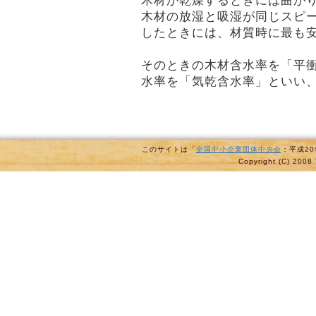
木材が乾燥するときには曲が
木材の放湿と吸湿が同じスピ
したときには、材質時に最も
そのときの木材含水率を「平
水率を「気乾含水率」といい、
このサイトは「
全国中小企業団体中央会
：平成2
Copyright (C) 2008