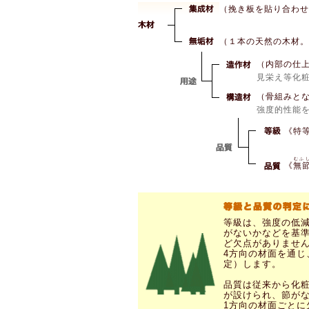
（挽き板を貼り合わせ
（１本の天然の木材。
（内部の仕
見栄え等化
（骨組みと
強度的性能
《特
むふ
《
無
等級は、強度の低
がないかなどを基準
ど欠点がありませ
4方向の材面を通
定）します。
品質は従来から化
が設けられ、節が
1方向の材面ごと