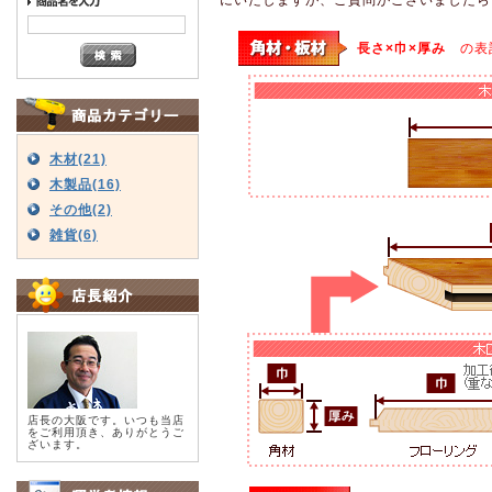
長さ×巾×厚み
の表
木材(21)
木製品(16)
その他(2)
雑貨(6)
店長の大阪です。いつも当店
をご利用頂き、ありがとうご
ざいます。