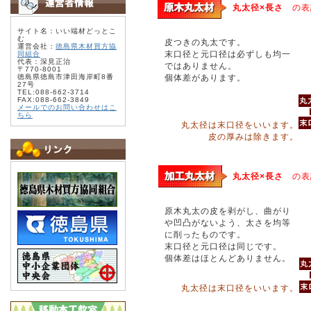
丸太径×長さ
の表
サイト名：いい端材どっとこ
む
皮つきの丸太です。
運営会社：
徳島県木材買方協
末口径と元口径は必ずしも均一
同組合
代表：深見正治
ではありません。
〒770-8001
徳島県徳島市津田海岸町8番
個体差があります。
27号
TEL:088-662-3714
FAX:088-662-3849
メールでのお問い合わせはこ
ちら
丸太径は末口径をいいます。
皮の厚みは除きます。
丸太径×長さ
の表
原木丸太の皮を剥がし、曲がり
や凹凸がないよう、太さを均等
に削ったものです。
末口径と元口径は同じです。
個体差はほとんどありません。
丸太径は末口径をいいます。