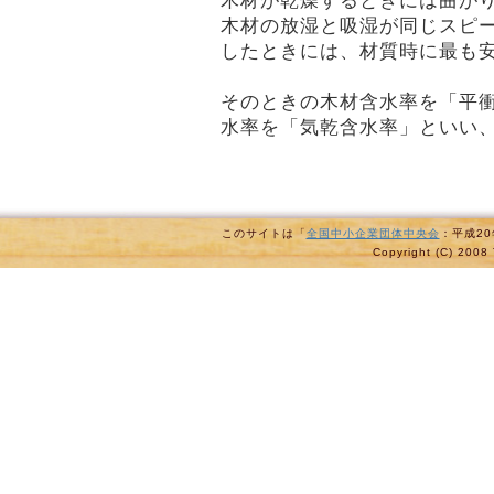
木材が乾燥するときには曲が
木材の放湿と吸湿が同じスピ
したときには、材質時に最も
そのときの木材含水率を「平
水率を「気乾含水率」といい、
このサイトは「
全国中小企業団体中央会
：平成2
Copyright (C) 2008