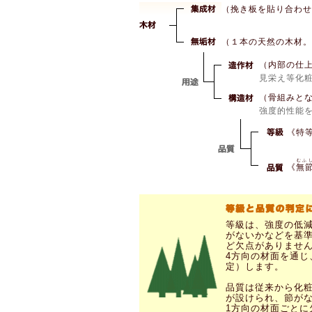
（挽き板を貼り合わせ
（１本の天然の木材。
（内部の仕
見栄え等化
（骨組みと
強度的性能
《特
むふ
《
無
等級は、強度の低
がないかなどを基準
ど欠点がありませ
4方向の材面を通
定）します。
品質は従来から化
が設けられ、節が
1方向の材面ごと