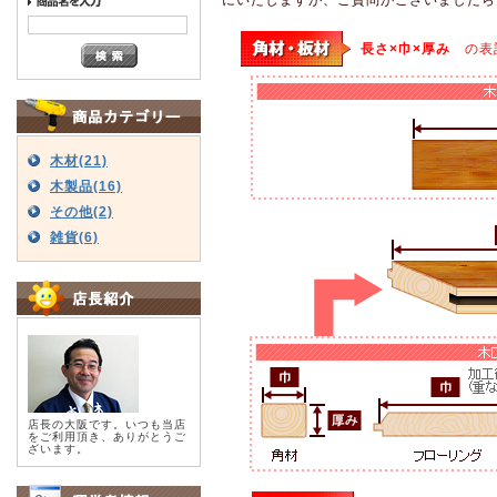
長さ×巾×厚み
の表
木材(21)
木製品(16)
その他(2)
雑貨(6)
店長の大阪です。いつも当店
をご利用頂き、ありがとうご
ざいます。