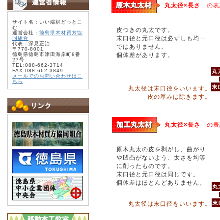
丸太径×長さ
の表
サイト名：いい端材どっとこ
む
皮つきの丸太です。
運営会社：
徳島県木材買方協
末口径と元口径は必ずしも均一
同組合
代表：深見正治
ではありません。
〒770-8001
徳島県徳島市津田海岸町8番
個体差があります。
27号
TEL:088-662-3714
FAX:088-662-3849
メールでのお問い合わせはこ
ちら
丸太径は末口径をいいます。
皮の厚みは除きます。
丸太径×長さ
の表
原木丸太の皮を剥がし、曲がり
や凹凸がないよう、太さを均等
に削ったものです。
末口径と元口径は同じです。
個体差はほとんどありません。
丸太径は末口径をいいます。