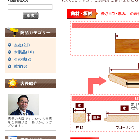
長さ×巾×厚み
の表
木材(21)
木製品(16)
その他(2)
雑貨(6)
店長の大阪です。いつも当店
をご利用頂き、ありがとうご
ざいます。