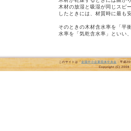
木材が乾燥するときには曲が
木材の放湿と吸湿が同じスピ
したときには、材質時に最も
そのときの木材含水率を「平
水率を「気乾含水率」といい、
このサイトは「
全国中小企業団体中央会
：平成2
Copyright (C) 2008