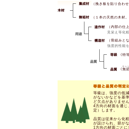
（挽き板を貼り合わせ
（１本の天然の木材。
（内部の仕
見栄え等化
（骨組みと
強度的性能
《特
むふ
《
無
等級は、強度の低
がないかなどを基準
ど欠点がありませ
4方向の材面を通
定）します。
品質は従来から化
が設けられ、節が
1方向の材面ごと