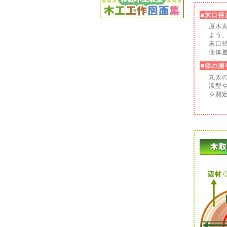
■末口径
原木
よう
末口
個体
■径の測
丸太
涙型
を測定