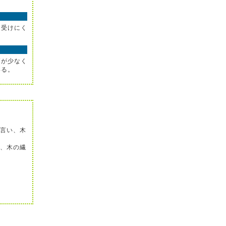
を受けにく
節が少なく
いる。
言い、木
、木の繊