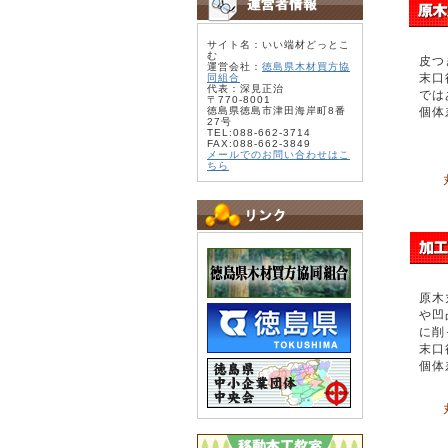
サイト名：いい端材どっとこ
む
皮つ
運営会社：
徳島県木材買方協
末口
同組合
代表：深見正治
では
〒770-8001
徳島県徳島市津田海岸町8番
個体
27号
TEL:088-662-3714
FAX:088-662-3849
メールでのお問い合わせはこ
ちら
原木
や凹
に削
末口
個体