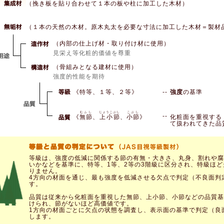
（挽き板を貼り合わせて１本の板や柱に加工した木材）
（１本の天然の木材。原木丸太を必要な寸法に加工した木材＝製材
（内部の仕上げ材・取り付け材に使用）
見栄え等化粧的価値を尊重
（骨組みとなる建材に使用）
強度的性能を期待
《特等、１等、２等》
--
強度
の基準
むふし
じょうこぶし
こぶし
--
《
無節
、
上小節
、
小節
》
化粧面を重視する
て扱われてきた品
等級は、強度の低減に関係する節の有無・大きさ、丸身、割れや腐
いかなどを基準に、特等、1等、2等の3階級に区分され、特級ほど
りません。
4方向の材面を通じ、最も強度を低減させる欠点で判定（不良面判
す。
品質は従来から化粧面を重視した無節、上小節、小節などの品質基
けられ、節がないほど高価値です。
1方向の材面ごとに欠点の状態を調査し、表示面の基準で判定（良
します。