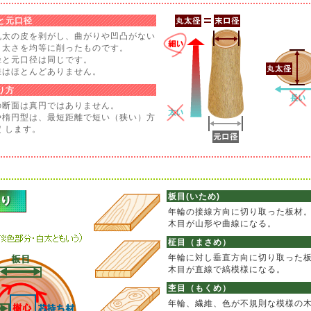
と元口径
丸太の皮を剥がし、曲がりや凹凸がない
、太さを均等に削ったものです。
径と元口径は同じです。
差はほとんどありません。
り方
の断面は真円ではありません。
や楕円型は、最短距離で短い（狭い）方
 します。
板目(いため)
年輪の接線方向に切り取った板材
木目が山形や曲線になる。
柾目（まさめ）
年輪に対し垂直方向に切り取った
木目が直線で縞模様になる。
杢目（もくめ）
年輪、繊維、色が不規則な模様の