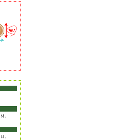
。
板材。
木目。