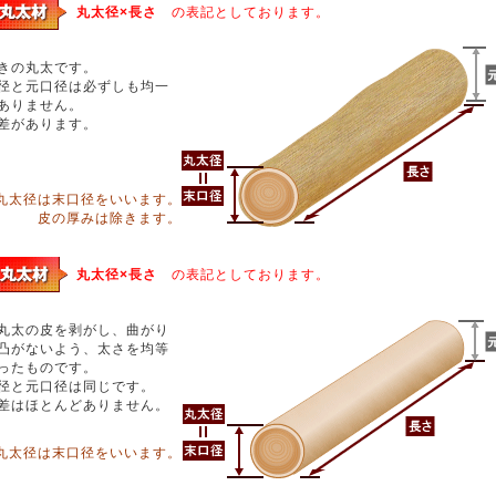
丸太径×長さ
の表記としております。
きの丸太です。
径と元口径は必ずしも均一
ありません。
差があります。
丸太径は末口径をいいます。
皮の厚みは除きます。
丸太径×長さ
の表記としております。
丸太の皮を剥がし、曲がり
凸がないよう、太さを均等
ったものです。
径と元口径は同じです。
差はほとんどありません。
丸太径は末口径をいいます。