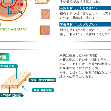
希少価値があり珍重される。
芯持ち材（しんもちざい）
樹心を持つ材。腐りにくく、虫害
いため、構造材に適している。
芯去り材（しんざりざい）
樹心を持たない材。割れにくく、
美しい材が取れ、造作材に適して
木表
は樹皮に近い側(外側)、
木裏
は樹芯に近い側(内側)を言う。
木口
（こぐち）は、年輪の切断面を
の繊維方向に垂直になる面。
木端（こば）は、板材の側面を言い
維方向に平行になる面。