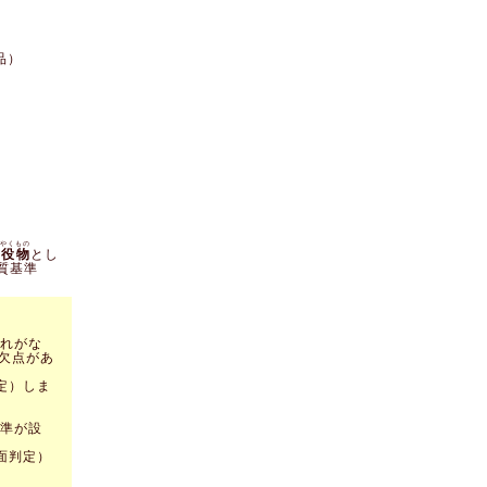
品）
やくもの
役物
とし
質基準
れがな
欠点があ
定）しま
準が設
面判定）