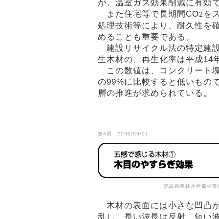
が、温室ガス効果削減に有効
また住宅等で長期間CO
を
2
処理技術等により、耐久性を
めることも重要である。
建設リサイクル法の特定建設
生木材の、再生化率は平成14
この数値は、コンクリート塊
の99%に比較すると低いもの
層の推進が求められている。
第4回 2009/09/01
徳島県農林水産部林業
木材の表面には小さな凹凸が
乱し、長い波長は反射、短い