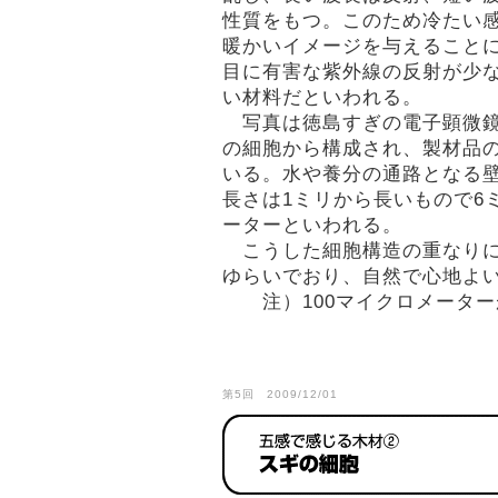
性質をもつ。このため冷たい
暖かいイメージを与えること
目に有害な紫外線の反射が少
い材料だといわれる。
写真は徳島すぎの電子顕微鏡
の細胞から構成され、製材品
いる。水や養分の通路となる
長さは1ミリから長いもので6
ーターといわれる。
こうした細胞構造の重なりに
ゆらいでおり、自然で心地よい
注）100マイクロメーターが
第5回 2009/12/01