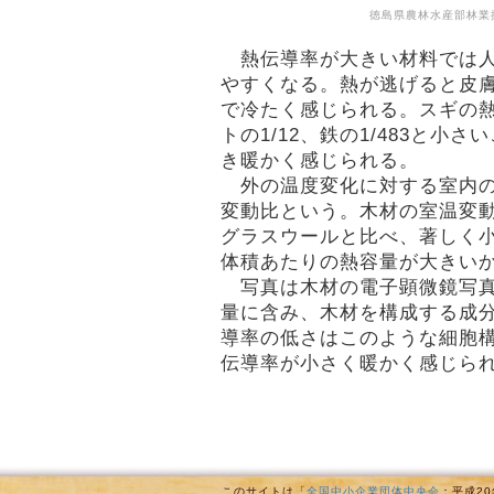
徳島県農林水産部林業
熱伝導率が大きい材料では人
やすくなる。熱が逃げると皮
で冷たく感じられる。スギの
トの1/12、鉄の1/483と小
き暖かく感じられる。
外の温度変化に対する室内の
変動比という。木材の室温変
グラスウールと比べ、著しく
体積あたりの熱容量が大きい
写真は木材の電子顕微鏡写真
量に含み、木材を構成する成
導率の低さはこのような細胞
伝導率が小さく暖かく感じら
このサイトは「
全国中小企業団体中央会
：平成2