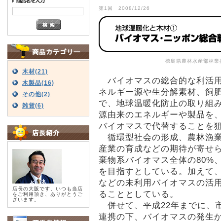
第1回 2008/12/26
徳島県農林水産部林業
木材(21)
バイオマスの総合的な利活用
木製品(16)
ネルギー源や生分解素材、飼
その他(2)
で、地球温暖化防止の取り組
雑貨(6)
源由来のエネルギーや製品を
バイオマスで代替することを
循環型社会の形成、農林漁業
産業の育成などの期待が寄せら
棄物系バイオマス全体の80%
を目指すとしている。加えて
などの未利用バイオマスの活
店長の大阪です。いつも当店
ることとしている。
をご利用頂き、ありがとうご
ざいます。
併せて、平成22年までに、
連携の下、バイオマスの発生