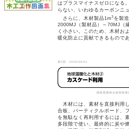
はプラスマイナスゼロになる。
らない、いわゆるカーボンニ
3
さらに、木材製品1m
を製
2000MJ（製材品）～70M
く小さい。このため、木材お
暖化防止に貢献できるもので
第3回 2009/06/01
徳島県農林水産部林業
木材には、素材を直接利用し
合板、パーティクルボード、
を無駄なく再利用するには、
多段階で使い、最終的に炭や