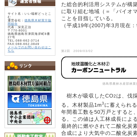
た総合的利活用システムが構
に取り組む地域（＝「バイオマ
サイト名：いい端材どっとこ
む
ことを目指している。
運営会社：
徳島県木材買方協
同組合
（平成19年(2007)年3月現在
代表：深見正治
〒770-8001
徳島県徳島市津田海岸町8番
27号
TEL:088-662-3714
FAX:088-662-3849
メールでのお問い合わせはこ
ちら
第2回 2009/03/02
徳島県農林水産部林業
樹木が吸収したCO
は、伐
2
3
る。木材製品1m
に蓄えられる
年間着工数を50万戸とすると
る。この値は人工林成長による
最終的に燃やされて二酸化炭
合成により大気中の二酸化炭