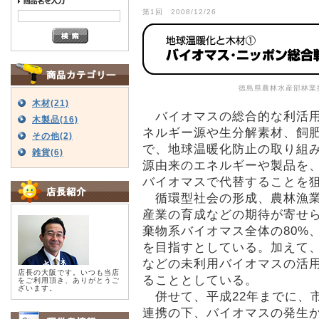
第1回 2008/12/26
徳島県農林水産部林業
木材(21)
バイオマスの総合的な利活用
木製品(16)
ネルギー源や生分解素材、飼
その他(2)
で、地球温暖化防止の取り組
雑貨(6)
源由来のエネルギーや製品を
バイオマスで代替することを
循環型社会の形成、農林漁業
産業の育成などの期待が寄せら
棄物系バイオマス全体の80%
を目指すとしている。加えて
などの未利用バイオマスの活
店長の大阪です。いつも当店
ることとしている。
をご利用頂き、ありがとうご
ざいます。
併せて、平成22年までに、
連携の下、バイオマスの発生