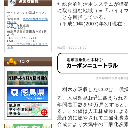
た総合的利活用システムが構
に取り組む地域（＝「バイオマ
サイト名：いい端材どっとこ
む
ことを目指している。
運営会社：
徳島県木材買方協
同組合
（平成19年(2007)年3月現在
代表：深見正治
〒770-8001
徳島県徳島市津田海岸町8番
27号
TEL:088-662-3714
FAX:088-662-3849
メールでのお問い合わせはこ
ちら
第2回 2009/03/02
徳島県農林水産部林業
樹木が吸収したCO
は、伐
2
3
る。木材製品1m
に蓄えられる
年間着工数を50万戸とすると
る。この値は人工林成長による
最終的に燃やされて二酸化炭
合成により大気中の二酸化炭