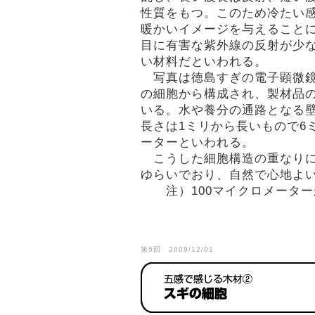
性質をもつ。このため冷たい
暖かいイメージを与えること
目に有害な紫外線の反射が少
い材料だといわれる。
写真は徳島すぎの電子顕微鏡
の細胞から構成され、製材品
いる。水や養分の通路となる
長さは1ミリから長いもので6
ーターといわれる。
こうした細胞構造の重なりに
ゆらいでおり、自然で心地よい
注）100マイクロメーターが
第5回 2009/12/01