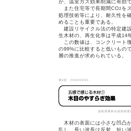
が、温室ガス効果削減に有効
また住宅等で長期間CO
を
2
処理技術等により、耐久性を
めることも重要である。
建設リサイクル法の特定建設
生木材の、再生化率は平成14
この数値は、コンクリート塊
の99%に比較すると低いもの
層の推進が求められている。
第4回 2009/09/01
徳島県農林水産部林業
木材の表面には小さな凹凸が
乱し、長い波長は反射、短い