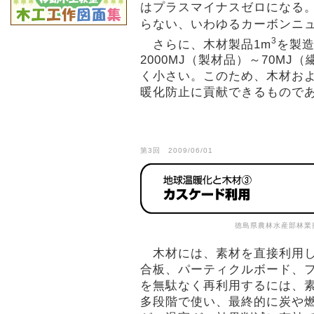
はプラスマイナスゼロになる。
らない、いわゆるカーボンニ
3
さらに、木材製品1m
を製
2000MJ（製材品）～70M
く小さい。このため、木材お
暖化防止に貢献できるもので
第3回 2009/06/01
徳島県農林水産部林業
木材には、素材を直接利用し
合板、パーティクルボード、
を無駄なく再利用するには、
多段階で使い、最終的に炭や