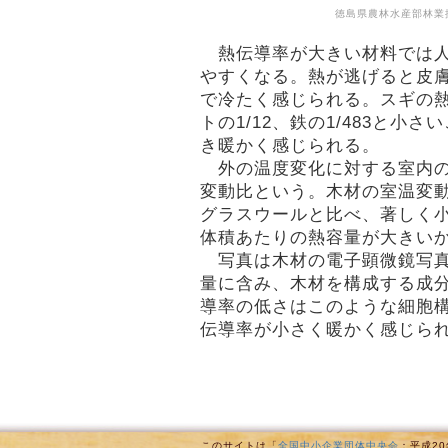
徳島県農林水産部林業
熱伝導率が大きい材料では人
やすくなる。熱が逃げると皮
で冷たく感じられる。スギの
トの1/12、鉄の1/483と小
き暖かく感じられる。
外の温度変化に対する室内の
変動比という。木材の室温変
グラスウールと比べ、著しく
体積あたりの熱容量が大きい
写真は木材の電子顕微鏡写真
量に含み、木材を構成する成
導率の低さはこのような細胞
伝導率が小さく暖かく感じら
このサイトは「
全国中小企業団体中央会
：平成2