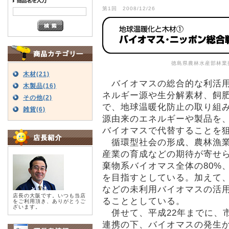
第1回 2008/12/26
徳島県農林水産部林業
木材(21)
バイオマスの総合的な利活用
木製品(16)
ネルギー源や生分解素材、飼
その他(2)
で、地球温暖化防止の取り組
雑貨(6)
源由来のエネルギーや製品を
バイオマスで代替することを
循環型社会の形成、農林漁業
産業の育成などの期待が寄せら
棄物系バイオマス全体の80%
を目指すとしている。加えて
などの未利用バイオマスの活
店長の大阪です。いつも当店
ることとしている。
をご利用頂き、ありがとうご
ざいます。
併せて、平成22年までに、
連携の下、バイオマスの発生