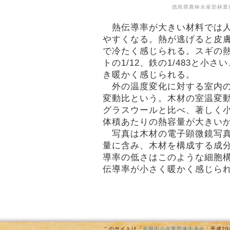
徳島県農林水産部林業
熱伝導率が大きい材料では人
やすくなる。熱が逃げると皮
で冷たく感じられる。スギの
トの1/12、鉄の1/483と小
き暖かく感じられる。
外の温度変化に対する室内の
変動比という。木材の室温変
グラスウールと比べ、著しく
体積あたりの熱容量が大きい
写真は木材の電子顕微鏡写真
量に含み、木材を構成する成
導率の低さはこのような細胞
伝導率が小さく暖かく感じら
このサイトは「
全国中小企業団体中央会
：平成2