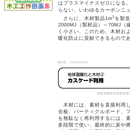
はプラスマイナスゼロになる。
らない、いわゆるカーボンニ
3
さらに、木材製品1m
を製
2000MJ（製材品）～70M
く小さい。このため、木材お
暖化防止に貢献できるもので
第3回 2009/06/01
徳島県農林水産部林業
木材には、素材を直接利用し
合板、パーティクルボード、
を無駄なく再利用するには、
多段階で使い、最終的に炭や