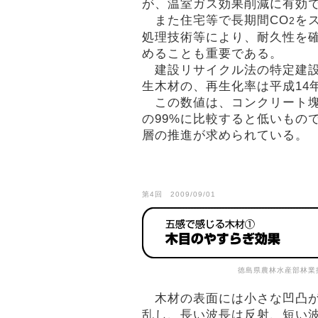
が、温室ガス効果削減に有効
また住宅等で長期間CO
を
2
処理技術等により、耐久性を
めることも重要である。
建設リサイクル法の特定建設
生木材の、再生化率は平成14
この数値は、コンクリート塊
の99%に比較すると低いもの
層の推進が求められている。
第4回 2009/09/01
徳島県農林水産部林業
木材の表面には小さな凹凸が
乱し、長い波長は反射、短い