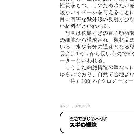
性質をもつ。このため冷たい
暖かいイメージを与えること
目に有害な紫外線の反射が少
い材料だといわれる。
写真は徳島すぎの電子顕微鏡
の細胞から構成され、製材品
いる。水や養分の通路となる
長さは1ミリから長いもので6
ーターといわれる。
こうした細胞構造の重なりに
ゆらいでおり、自然で心地よい
注）100マイクロメーターが
第5回 2009/12/01