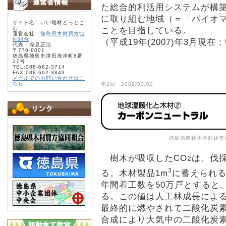
た総合的利活用システムが構
に取り組む地域（＝「バイオマ
サイト名：いい端材どっとこ
む
ことを目指している。
運営会社：
徳島県木材買方協
同組合
（平成19年(2007)年3月現在
代表：深見正治
〒770-8001
徳島県徳島市津田海岸町8番
27号
TEL:088-662-3714
FAX:088-662-3849
メールでのお問い合わせはこ
ちら
第2回 2009/03/02
徳島県農林水産部林業
樹木が吸収したCO
は、伐
2
3
る。木材製品1m
に蓄えられる
年間着工数を50万戸とすると
る。この値は人工林成長による
最終的に燃やされて二酸化炭
合成により大気中の二酸化炭