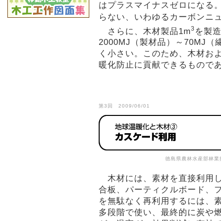
はプラスマイナスゼロになる。
らない、いわゆるカーボンニ
3
さらに、木材製品1m
を製
2000MJ（製材品）～70M
く小さい。このため、木材お
暖化防止に貢献できるもので
第3回 2009/06/01
徳島県農林水産部林業
木材には、素材を直接利用し
合板、パーティクルボード、
を無駄なく再利用するには、
多段階で使い、最終的に炭や