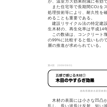
が、温室ガス効果削減に有効
また住宅等で長期間CO
を
2
処理技術等により、耐久性を
めることも重要である。
建設リサイクル法の特定建設
生木材の、再生化率は平成14
この数値は、コンクリート塊
の99%に比較すると低いもの
層の推進が求められている。
第4回 2009/09/01
徳島県農林水産部林業
木材の表面には小さな凹凸が
乱し、長い波長は反射、短い