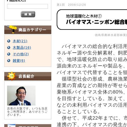
第1回 2008/12/26
徳島県農林水産部林業
木材(21)
バイオマスの総合的な利活用
木製品(16)
ネルギー源や生分解素材、飼
その他(2)
で、地球温暖化防止の取り組
雑貨(6)
源由来のエネルギーや製品を
バイオマスで代替することを
循環型社会の形成、農林漁業
産業の育成などの期待が寄せら
棄物系バイオマス全体の80%
を目指すとしている。加えて
などの未利用バイオマスの活
店長の大阪です。いつも当店
ることとしている。
をご利用頂き、ありがとうご
ざいます。
併せて、平成22年までに、
連携の下、バイオマスの発生