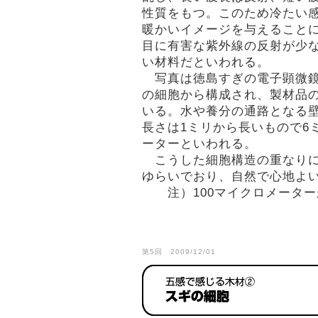
性質をもつ。このため冷たい
暖かいイメージを与えること
目に有害な紫外線の反射が少
い材料だといわれる。
写真は徳島すぎの電子顕微鏡
の細胞から構成され、製材品
いる。水や養分の通路となる
長さは1ミリから長いもので6
ーターといわれる。
こうした細胞構造の重なりに
ゆらいでおり、自然で心地よい
注）100マイクロメーターが
第5回 2009/12/01