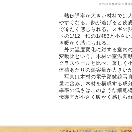
徳島県農林水産部林業
熱伝導率が大きい材料では人
やすくなる。熱が逃げると皮
で冷たく感じられる。スギの
トの1/12、鉄の1/483と小
き暖かく感じられる。
外の温度変化に対する室内の
変動比という。木材の室温変
グラスウールと比べ、著しく
体積あたりの熱容量が大きい
写真は木材の電子顕微鏡写真
量に含み、木材を構成する成
導率の低さはこのような細胞
伝導率が小さく暖かく感じら
このサイトは「
全国中小企業団体中央会
：平成2