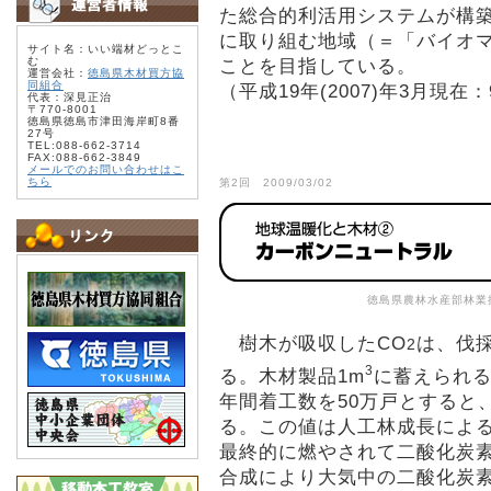
た総合的利活用システムが構
に取り組む地域（＝「バイオマ
サイト名：いい端材どっとこ
む
ことを目指している。
運営会社：
徳島県木材買方協
同組合
（平成19年(2007)年3月現在
代表：深見正治
〒770-8001
徳島県徳島市津田海岸町8番
27号
TEL:088-662-3714
FAX:088-662-3849
メールでのお問い合わせはこ
ちら
第2回 2009/03/02
徳島県農林水産部林業
樹木が吸収したCO
は、伐
2
3
る。木材製品1m
に蓄えられる
年間着工数を50万戸とすると
る。この値は人工林成長による
最終的に燃やされて二酸化炭
合成により大気中の二酸化炭