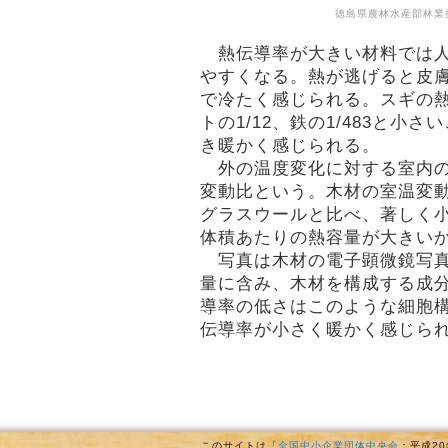
徳島県農林水産部林業
熱伝導率が大きい材料では人
やすくなる。熱が逃げると皮
で冷たく感じられる。スギの
トの1/12、鉄の1/483と小
き暖かく感じられる。
外の温度変化に対する室内の
変動比という。木材の室温変
グラスウールと比べ、著しく
体積あたりの熱容量が大きい
写真は木材の電子顕微鏡写真
量に含み、木材を構成する成
導率の低さはこのような細胞
伝導率が小さく暖かく感じら
このサイトは「
全国中小企業団体中央会
：平成2