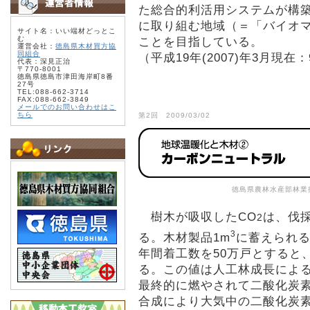
た総合的利活用システムが構
に取り組む地域（＝「バイオマ
サイト名：いい端材どっとこ
む
ことを目指している。
運営会社：
徳島県木材買方協
同組合
（平成19年(2007)年3月現在
代表：深見正治
〒770-8001
徳島県徳島市津田海岸町8番
27号
TEL:088-662-3714
FAX:088-662-3849
メールでのお問い合わせはこ
ちら
第2回 2009/03/02
徳島県農林水産部林業
樹木が吸収したCO
は、伐
2
3
る。木材製品1m
に蓄えられる
年間着工数を50万戸とすると
る。この値は人工林成長による
最終的に燃やされて二酸化炭
合成により大気中の二酸化炭