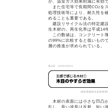
が、温室ガス効果削減に有効
また住宅等で長期間CO
を
2
処理技術等により、耐久性を
めることも重要である。
建設リサイクル法の特定建設
生木材の、再生化率は平成14
この数値は、コンクリート塊
の99%に比較すると低いもの
層の推進が求められている。
第4回 2009/09/01
徳島県農林水産部林業
木材の表面には小さな凹凸が
乱し、長い波長は反射、短い