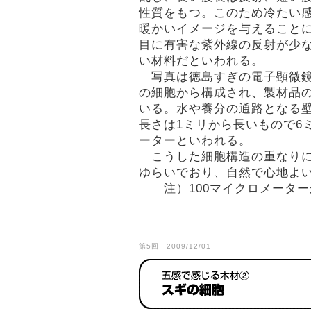
性質をもつ。このため冷たい
暖かいイメージを与えること
目に有害な紫外線の反射が少
い材料だといわれる。
写真は徳島すぎの電子顕微鏡
の細胞から構成され、製材品
いる。水や養分の通路となる
長さは1ミリから長いもので6
ーターといわれる。
こうした細胞構造の重なりに
ゆらいでおり、自然で心地よい
注）100マイクロメーターが
第5回 2009/12/01