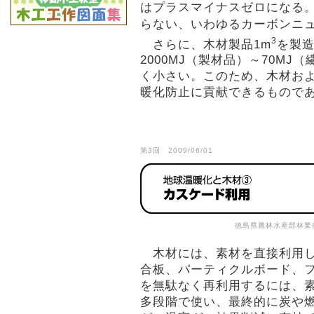
はプラスマイナスゼロになる。
らない、いわゆるカーボンニ
3
さらに、木材製品1m
を製
2000MJ（製材品）～70M
く小さい。このため、木材お
暖化防止に貢献できるもので
第3回 2009/06/01
徳島県農林水産部林業
木材には、素材を直接利用し
合板、パーティクルボード、
を無駄なく再利用するには、
多段階で使い、最終的に炭や