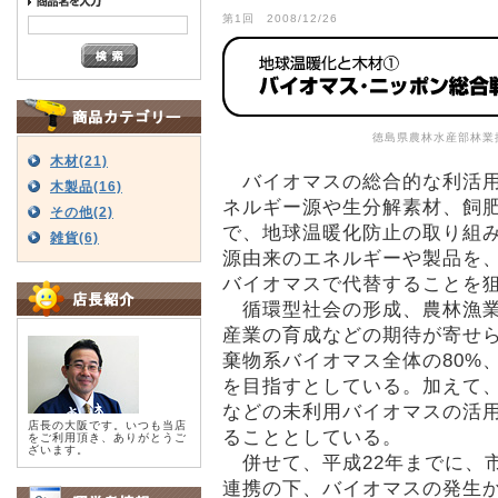
第1回 2008/12/26
徳島県農林水産部林業
木材(21)
バイオマスの総合的な利活用
木製品(16)
ネルギー源や生分解素材、飼
その他(2)
で、地球温暖化防止の取り組
雑貨(6)
源由来のエネルギーや製品を
バイオマスで代替することを
循環型社会の形成、農林漁業
産業の育成などの期待が寄せら
棄物系バイオマス全体の80%
を目指すとしている。加えて
などの未利用バイオマスの活
店長の大阪です。いつも当店
ることとしている。
をご利用頂き、ありがとうご
ざいます。
併せて、平成22年までに、
連携の下、バイオマスの発生